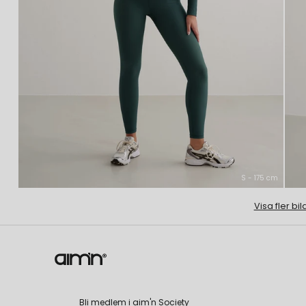
S - 175 cm
Visa fler bil
Bli medlem i aim'n Society