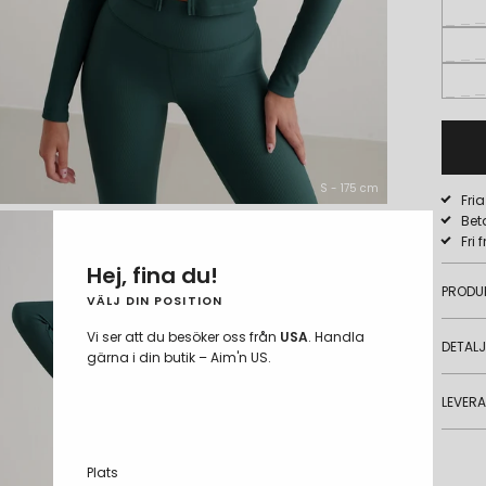
S - 175 cm
Fri
Bet
Fri 
Hej, fina du!
PRODU
VÄLJ DIN POSITION
Vi ser att du besöker oss från
USA
. Handla
DETAL
gärna i din butik – Aim'n US.
LEVER
Plats