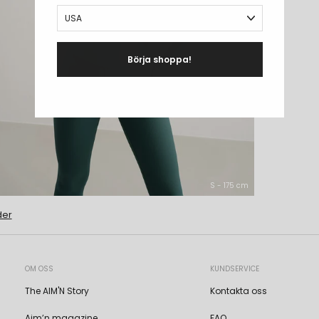
Börja shoppa!
S - 175 cm
der
OM OSS
KUNDSERVICE
The AIM'N Story
Kontakta oss
Aim’n magazine
FAQ