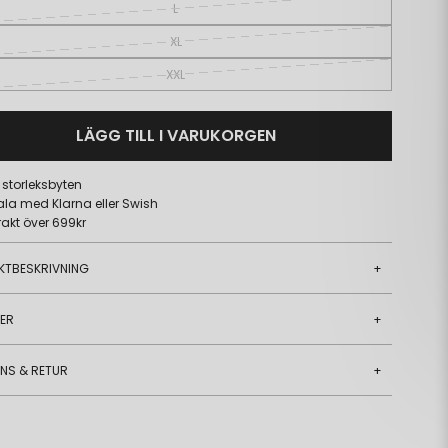
L
XL
XXL
LÄGG TILL I VARUKORGEN
a storleksbyten
ala med Klarna eller Swish
frakt över 699kr
KTBESKRIVNING
+
JER
+
ANS & RETUR
+