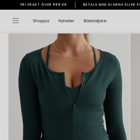
Gå
FRI FRAKT ÖVER 699 KR
BETALA MED KLARNA ELLER 
vidare
Pausa
till
bildspelet
Sidnavigering
Shoppa
Nyheter
Bästsäljare
innehåll