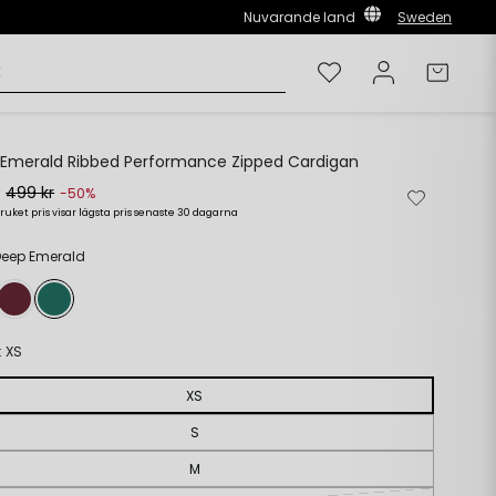
Nuvarande land
Sweden
Önskelista
Logga in
Varuk
Emerald Ribbed Performance Zipped Cardigan
r
499 kr
Ta
Lägg
-50%
bort
till
ruket pris visar lägsta pris senaste 30 dagarna
rie
s
från
i
önskelista
önskelista
Deep Emerald
:
XS
XS
S
M