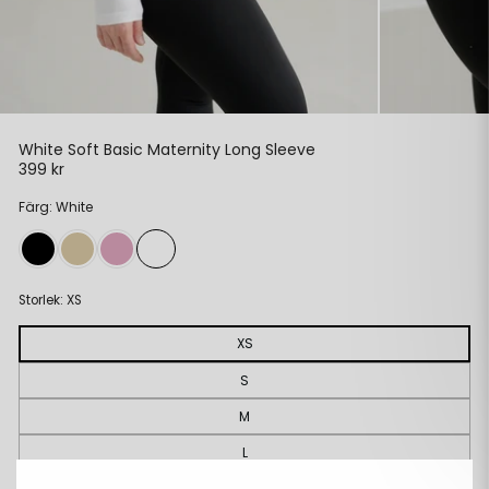
White Soft Basic Maternity Long Sleeve
399 kr
Ordinarie
pris
Färg: White
Storlek:
XS
XS
S
M
L
XL