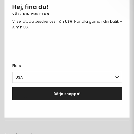
Hej, fina du!
XXL
VÄLJ DIN POSITION
Vi ser att du besöker oss från
USA
. Handla gärna i din butik –
LÄGG TILL I VARUKORGEN
Aim'n US.
Ta
Lägg
bort
till
Fria storleksbyten
från
i
Betala med Klarna eller Swish
önskelista
önskeli
Fri frakt över 699kr
Plats
PRODUKTBESKRIVNING
+
DETALJER
+
Börja shoppa!
MATERIAL & CARE
+
LEVERANS & RETUR
+