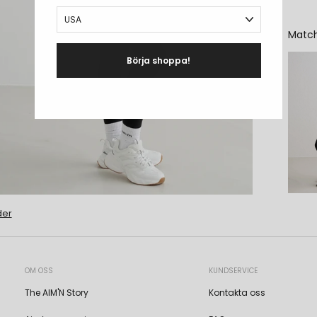
Matc
Börja shoppa!
der
OM OSS
KUNDSERVICE
The AIM'N Story
Kontakta oss