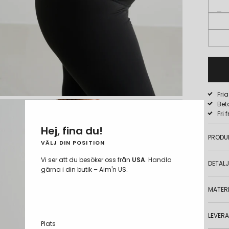
Fri
Bet
Fri 
Hej, fina du!
PRODU
VÄLJ DIN POSITION
Vi ser att du besöker oss från
USA
. Handla
DETAL
gärna i din butik – Aim'n US.
MATERI
LEVER
Plats