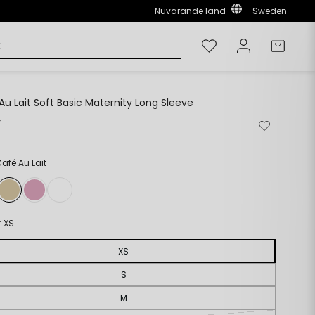
Nuvarande land
Sweden
Önskelista
Logga in
Varuk
Au Lait Soft Basic Maternity Long Sleeve
r
Ordinarie
Ta
Lägg
pris
bort
till
från
i
önskelista
önskelista
Café Au Lait
:
XS
XS
S
M