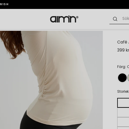
SWISH
Café 
399 k
Färg: 
Storlek