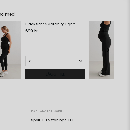
ha med:
Black Sense Maternity Tights
Bl
Pa
699 kr
79
LÄGG TILL
POPULÄRA KATEGORIER
Sport-BH & tränings-BH