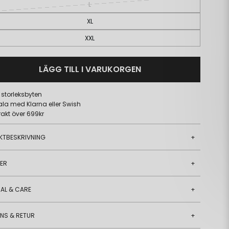
L
XL
XXL
LÄGG TILL I VARUKORGEN
a storleksbyten
ala med Klarna eller Swish
frakt över 699kr
KTBESKRIVNING
+
JER
+
AL & CARE
+
ANS & RETUR
+