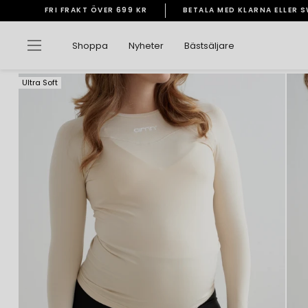
Gå
FRI FRAKT ÖVER 699 KR
BETALA MED KLARNA ELLER 
vidare
Pausa
till
bildspelet
Sidnavigering
Shoppa
Nyheter
Bästsäljare
innehåll
Ultra Soft