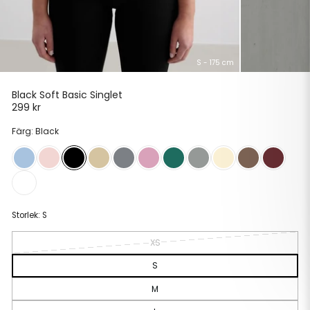
S - 175 cm
Black Soft Basic Singlet
299 kr
Ordinarie
pris
Färg: Black
Storlek:
S
XS
S
M