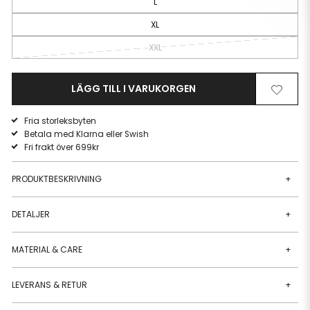
L
XL
XXL
LÄGG TILL I VARUKORGEN
Ta
Lägg
bort
till
Fria storleksbyten
från
i
Betala med Klarna eller Swish
önskelista
önskeli
Fri frakt över 699kr
PRODUKTBESKRIVNING
+
DETALJER
+
MATERIAL & CARE
+
LEVERANS & RETUR
+