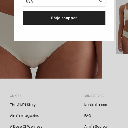
Börja shoppa!
OM OSS
KUNDSERVICE
The AIM'N Story
Kontakta oss
Aim’n magazine
FAQ
A Dose Of Wellness
Aim'n Society