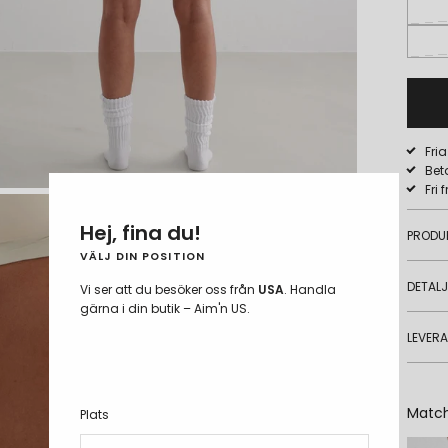
Fri
Bet
Fri 
Hej, fina du!
PRODU
VÄLJ DIN POSITION
DETAL
Vi ser att du besöker oss från
USA
. Handla
gärna i din butik – Aim'n US.
LEVER
Matc
Plats