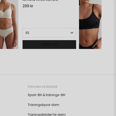
299 kr
19
LÄGG TILL
POPULÄRA KATEGORIER
Sport-BH & tränings-BH
Träningsbyxor dam
Träningskläder för dam