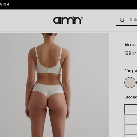
SWISH
Almon
199 kr
Färg: 
Storlek