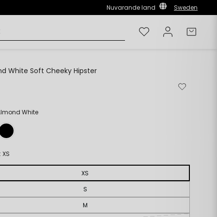
Nuvarande land
Sweden
Önskelista
Logga in
Varuk
d White Soft Cheeky Hipster
Ordinarie
Ta
Lägg
pris
bort
till
från
i
önskelista
önskelista
Almond White
:
XS
XS
S
M