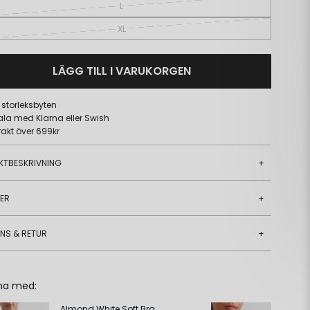
L
XL
LÄGG TILL I VARUKORGEN
a storleksbyten
ala med Klarna eller Swish
frakt över 699kr
KTBESKRIVNING
+
JER
+
ANS & RETUR
+
ha med:
Almond White Soft Bra
Bl