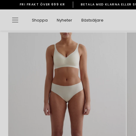
Gå
FRI FRAKT ÖVER 699 KR
BETALA MED KLARNA ELLER 
vidare
Pausa
till
bildspelet
Sidnavigering
Shoppa
Nyheter
Bästsäljare
innehåll