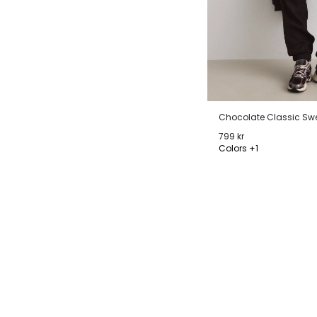
Chocolate Classic Sw
799 kr
Colors +1
XS
S
M
L