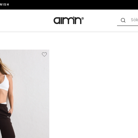
SWISH
Verwijderen
Toevoegen
van
aan
verlanglijstje
verlanglijstje