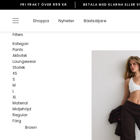
Gå
FRI FRAKT ÖVER 699 KR
BETALA MED KLARNA ELLER 
vidare
Pausa
till
bildspelet
Sidnavigering
Shoppa
Nyheter
Bästsäljare
innehåll
Filters
Kategori
Pants
Aktivitet
Loungewear
Storlek
XS
S
M
L
XL
Material
Midjehöjd
Regular
Färg
Brown