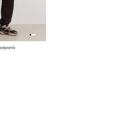
eatpants
XL