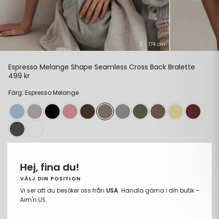
S - 174 cm
Espresso Melange Shape Seamless Cross Back Bralette
499 kr
Ordinarie
pris
Färg: Espresso Melange
Storlek:
XS
Hej, fina du!
XS
VÄLJ DIN POSITION
S
Vi ser att du besöker oss från
USA
. Handla gärna i din butik –
Aim'n US.
M