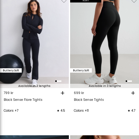
Icon
van
aan
van
verlanglijstje
verlanglijstje
verlanglijstje
v
Buttery Soft
Buttery Soft
Available in 3 lengths
Available in 3 lengths
+
+
799 kr
699 kr
Black Sense Flare Tights
Black Sense Tights
Colors +7
★ 4.5
Colors +11
★ 4.7