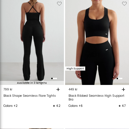
Verwijderen
Toevoegen
Verwijderen
T
van
aan
van
verlanglijstje
verlanglijstje
verlanglijstje
v
High Support
Available in 3 lengths
+
+
799 kr
449 kr
Black Shape Seamless Flare Tights
Black Ribbed Seamless High Support
Bra
Colors +2
★ 4.2
Colors +6
★ 4.7