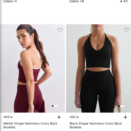
Colors +1
Colors +8
★ 4.3
Verwijderen
Toevoegen
Verwijderen
T
New
van
aan
van
verlanglijstje
verlanglijstje
verlanglijstje
v
+
+
499 kr
499 kr
Merlot Shape Seamless Cross Back
Black Shape Seamless Cross Back
Bralette
Bralette