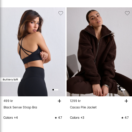
Verwijderen
Toevoegen
Verwijderen
T
van
aan
van
verlanglijstje
verlanglijstje
verlanglijstje
v
Buttery Soft
+
+
499 kr
1299 kr
Black Sense Strap Bra
Cacao Pile Jacket
Colors +4
★ 4.7
Colors +3
★ 4.7