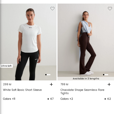
Verwijderen
Toevoegen
Verwijderen
T
van
aan
van
verlanglijstje
verlanglijstje
verlanglijstje
v
Ultra Soft
Available in 3 lengths
+
+
299 kr
799 kr
White Soft Basic Short Sleeve
Chocolate Shape Seamless Flare
Tights
Colors +11
★ 4.7
Colors +2
★ 4.2