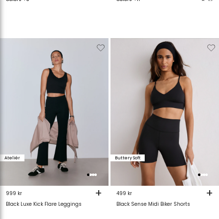
Verwijderen
Toevoegen
Verwijderen
T
van
aan
van
verlanglijstje
verlanglijstje
verlanglijstje
v
Ateliér
Buttery Soft
+
+
999 kr
499 kr
Black Luxe Kick Flare Leggings
Black Sense Midi Biker Shorts