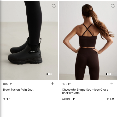
Verwijderen
Toevoegen
Verwijderen
T
van
aan
van
verlanglijstje
verlanglijstje
verlanglijstje
v
+
+
899 kr
499 kr
Black Fusion Rain Boot
Chocolate Shape Seamless Cross
Back Bralette
★ 4.7
Colors +14
★ 5.0