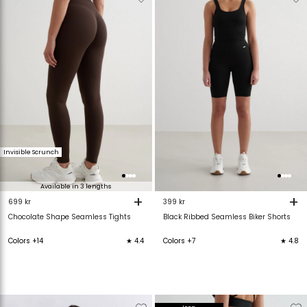
van
aan
van
verlanglijstje
verlanglijstje
verlanglijstje
v
Invisible Scrunch
Available in 3 lengths
+
+
699 kr
399 kr
Chocolate Shape Seamless Tights
Black Ribbed Seamless Biker Shorts
Colors +14
★ 4.4
Colors +7
★ 4.8
Verwijderen
Toevoegen
Verwijderen
T