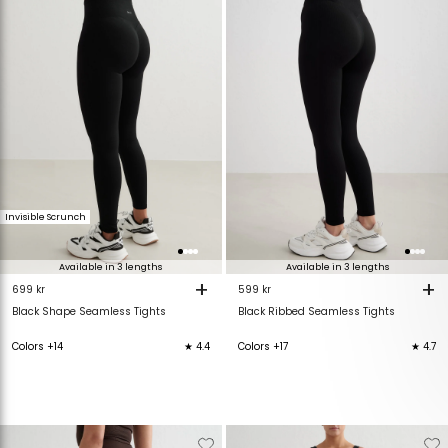
van
aan
van
verlanglijstje
verlanglijstje
verlanglijstje
v
Invisible Scrunch
Available in 3 lengths
Available in 3 lengths
+
+
699 kr
599 kr
Black Shape Seamless Tights
Black Ribbed Seamless Tights
Colors +14
★ 4.4
Colors +17
★ 4.7
Verwijderen
Toevoegen
Verwijderen
T