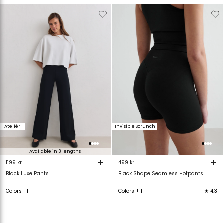
Verwijderen
Toevoegen
Verwijderen
T
van
aan
van
verlanglijstje
verlanglijstje
verlanglijstje
v
Ateliér
Invisible Scrunch
Available in 3 lengths
+
+
1199 kr
499 kr
Black Luxe Pants
Black Shape Seamless Hotpants
Colors +1
Colors +11
★ 4.3