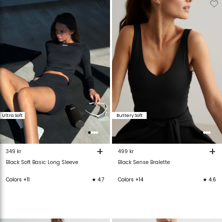
Verwijderen
Toevoegen
Verwijderen
T
van
aan
van
verlanglijstje
verlanglijstje
verlanglijstje
v
Ultra Soft
Buttery Soft
+
+
349 kr
499 kr
Black Soft Basic Long Sleeve
Black Sense Bralette
Colors +11
★ 4.7
Colors +14
★ 4.6