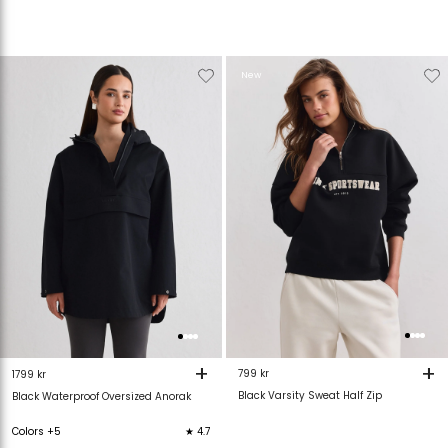
Verwijderen
Toevoegen
Verwijderen
T
New
van
aan
van
verlanglijstje
verlanglijstje
verlanglijstje
v
+
+
799 kr
1799 kr
Black Varsity Sweat Half Zip
Black Waterproof Oversized Anorak
Colors +5
★ 4.7