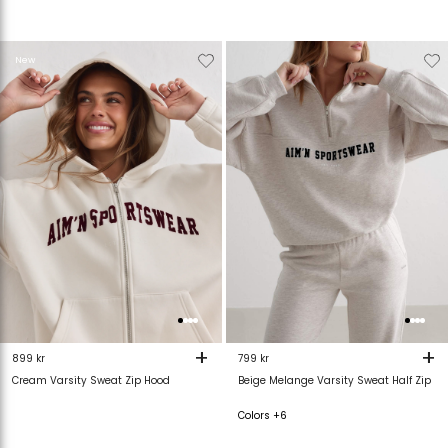
Verwijderen
Toevoegen
Verwijderen
T
New
van
aan
van
verlanglijstje
verlanglijstje
verlanglijstje
v
+
+
899 kr
799 kr
Cream Varsity Sweat Zip Hood
Beige Melange Varsity Sweat Half Zip
Colors +6