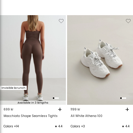
Verwijderen
Toevoegen
Verwijderen
T
van
aan
van
verlanglijstje
verlanglijstje
verlanglijstje
v
Invisible Scrunch
Available in 3 lengths
+
+
699 kr
1199 kr
Macchiato Shape Seamless Tights
All White Athena 100
Colors +14
★ 4.4
Colors +3
★ 4.4