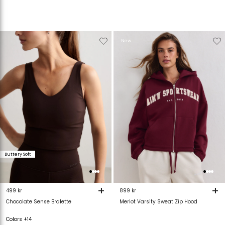
Verwijderen
Toevoegen
Verwijderen
T
New
van
aan
van
verlanglijstje
verlanglijstje
verlanglijstje
v
Buttery Soft
+
+
499 kr
899 kr
Chocolate Sense Bralette
Merlot Varsity Sweat Zip Hood
Colors +14