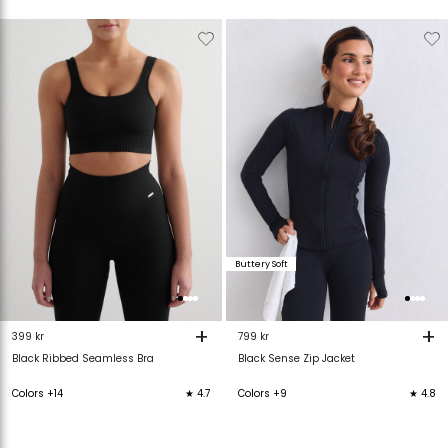
Verwijderen
Toevoegen
Verwijderen
T
van
aan
van
verlanglijstje
verlanglijstje
verlanglijstje
v
Buttery Soft
+
+
399 kr
799 kr
Black Ribbed Seamless Bra
Black Sense Zip Jacket
Colors +14
★ 4.7
Colors +9
★ 4.8