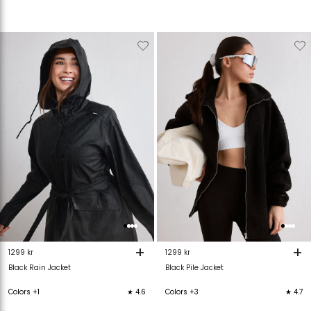
Verwijderen
Toevoegen
Verwijderen
T
van
aan
van
verlanglijstje
verlanglijstje
verlanglijstje
v
+
+
1299 kr
1299 kr
Black Rain Jacket
Black Pile Jacket
Colors +1
★ 4.6
Colors +3
★ 4.7