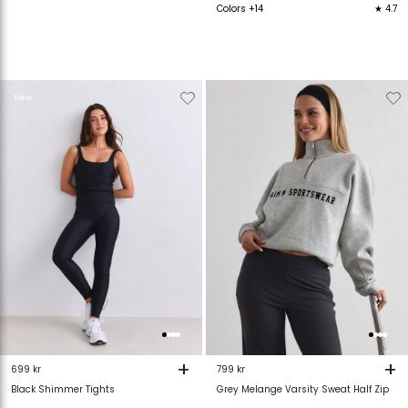
Colors +14
★ 4.7
Verwijderen
Toevoegen
Verwijderen
T
New
van
aan
van
verlanglijstje
verlanglijstje
verlanglijstje
v
+
+
699 kr
799 kr
Black Shimmer Tights
Grey Melange Varsity Sweat Half Zip