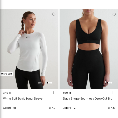
Verwijderen
Toevoegen
Verwijderen
T
van
aan
van
verlanglijstje
verlanglijstje
verlanglijstje
v
Ultra Soft
+
+
349 kr
399 kr
White Soft Basic Long Sleeve
Black Shape Seamless Deep Cut Bra
Colors +11
★ 4.7
Colors +2
★ 4.5