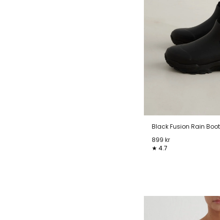
Black Fusion Rain Boot
899 kr
★ 4.7
36
37
38
39