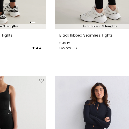
in 3 lengths
Available in 3 lengths
 Tights
Black Ribbed Seamless Tights
599 kr
★ 4.4
Colors +17
L
XL
XXL
XXS
XS
S
M
L
XL
XX
Verwijderen
Toevoegen
Verwi
van
aan
verlanglijstje
verlanglijstje
verlang