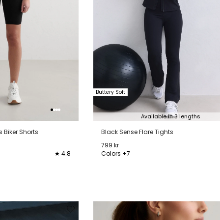
Buttery Soft
Available in 3 lengths
 Biker Shorts
Black Sense Flare Tights
799 kr
★ 4.8
Colors +7
XL
XXL
XXS
XS
S
M
L
XL
XX
Verwijderen
Toevoegen
Verwi
van
aan