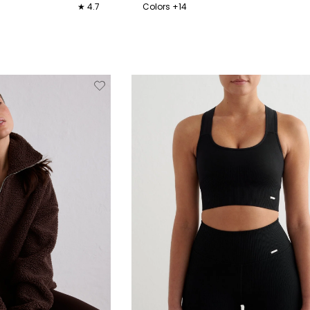
★ 4.7
Colors +14
XL
XXL
XS
S
M
L
XL
Verwijderen
Toevoegen
Verwi
van
aan
verlanglijstje
verlanglijstje
verlang