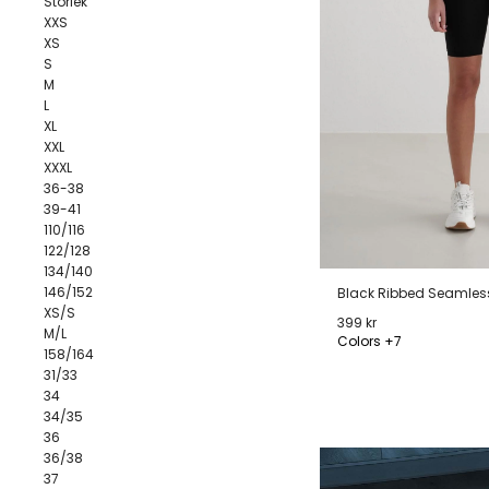
Storlek
XXS
XS
S
M
L
XL
XXL
XXXL
36-38
39-41
110/116
122/128
134/140
146/152
Black Ribbed Seamless
XS/S
399 kr
M/L
Colors +7
158/164
31/33
XS
S
M
L
34
34/35
36
36/38
37