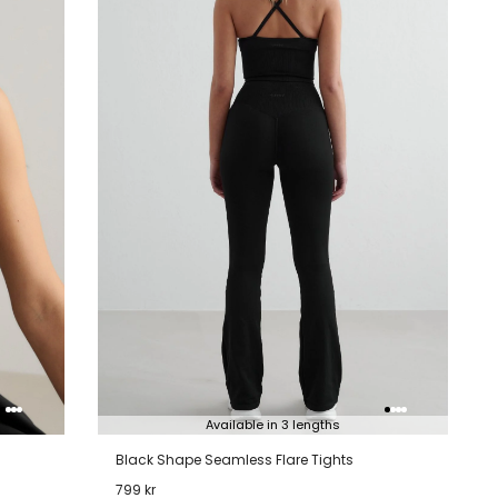
lijstje
verlanglijstje
verlanglijstje
verlangli
Available in 3 lengths
Black Shape Seamless Flare Tights
799 kr