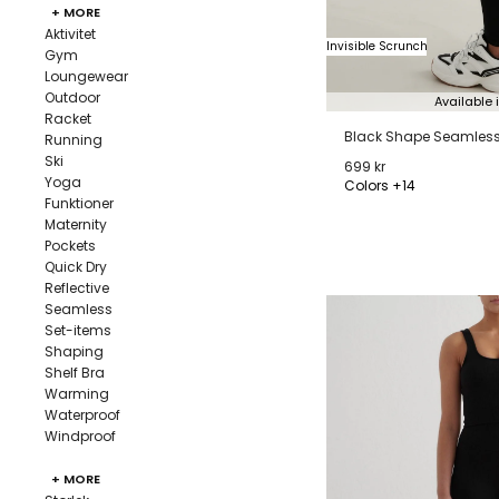
+ MORE
Aktivitet
Invisible Scrunch
Gym
Loungewear
Outdoor
Available 
Racket
Black Shape Seamless
Running
Ski
699 kr
Yoga
Colors +14
Funktioner
XXS
XS
S
M
Maternity
Pockets
Quick Dry
Reflective
Seamless
Set-items
Shaping
Shelf Bra
Warming
Waterproof
Windproof
+ MORE