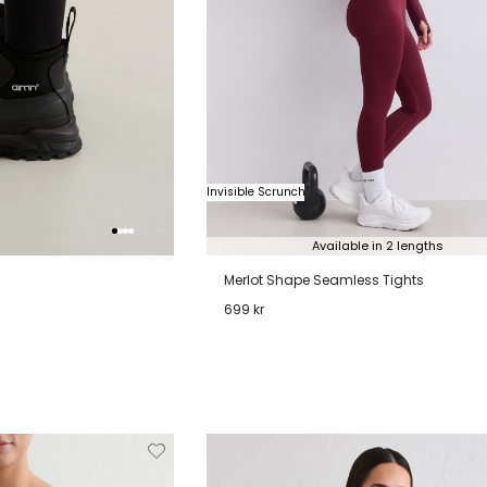
Invisible Scrunch
Available in 2 lengths
Merlot Shape Seamless Tights
699 kr
40
41
XXS
XS
S
M
L
XL
Verwijderen
Toevoegen
Verwi
van
aan
verlanglijstje
verlanglijstje
verlang