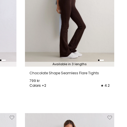
Available in 3 lengths
Chocolate Shape Seamless Flare Tights
799 kr
Colors +2
★ 4.2
XXS
XS
S
M
L
XL
jderen
Toevoegen
Verwijderen
Toevoeg
van
aan
van
aan
lijstje
verlanglijstje
verlanglijstje
verlangli