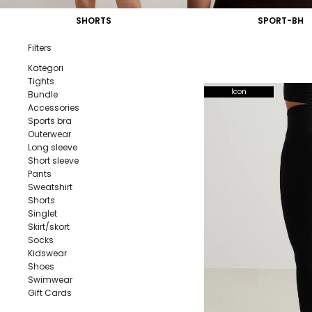
SHORTS
SPORT-BH
Filters
Kategori
Tights
Icon
Bundle
Accessories
Sports bra
Outerwear
Long sleeve
Short sleeve
Pants
Sweatshirt
Shorts
Singlet
Skirt/skort
Socks
Kidswear
Shoes
Swimwear
Gift Cards