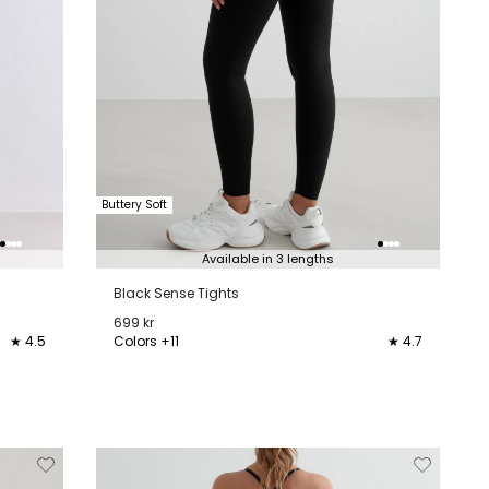
Buttery Soft
Available in 3 lengths
Black Sense Tights
699 kr
★ 4.5
Colors +11
★ 4.7
L
XXS
XS
S
M
L
XL
XXL
jderen
Toevoegen
Verwijderen
Toevoeg
van
aan
van
aan