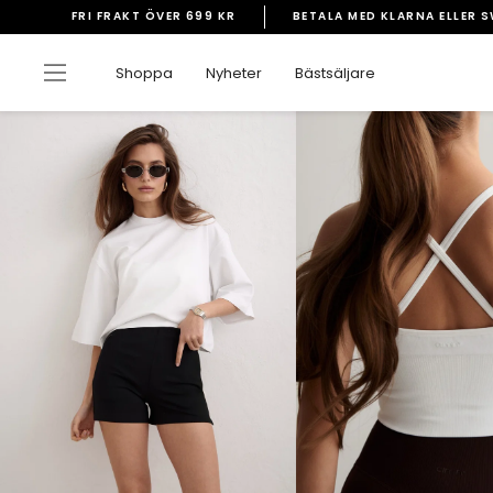
Gå
FRI FRAKT ÖVER 699 KR
BETALA MED KLARNA ELLER 
vidare
Pausa
till
bildspelet
Sidnavigering
Shoppa
Nyheter
Bästsäljare
innehåll