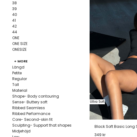
38
39
40
41
42
44
ONE
ONE SIZE
ONESIZE
+ MORE
Längd
Petite
Regular
Tall
Material
Shape- Body contouring
Sense- Buttery soft
Ultra Soft
Ribbed Seamless
Ribbed Performance
Core- Second-skin fit
Sculpting- Support that shapes
Black Soft Basic Long 
Midjehöjd
349 kr
Low