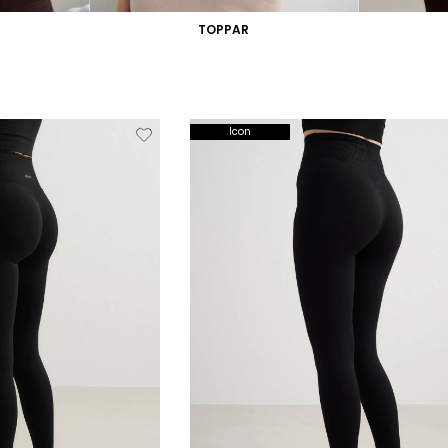
TOPPAR
Verwijderen
Toevoegen
Verwi
Icon
van
aan
verlanglijstje
verlanglijstje
verlang