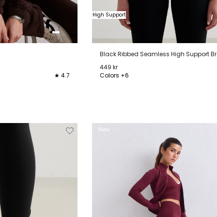
High Support
Black Ribbed Seamless High Support B
449 kr
★ 4.7
Colors +6
XL
XS
S
M
L
XL
XXL
Verwijderen
Toevoegen
Verwi
New
van
aan
verlanglijstje
verlanglijstje
verlang