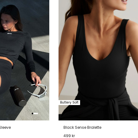
verlanglijstje
verlanglijstje
verlang
Buttery Soft
Sleeve
Black Sense Bralette
499 kr