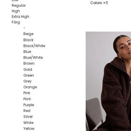
Colors +11
Regular
High
XS
S
M
L
Extra High
Färg
-
Beige
Black
Black/White
Blue
Blue/White
Brown
Gold
Green
Grey
Orange
Pink
Print
Purple
Red
Silver
White
Yellow