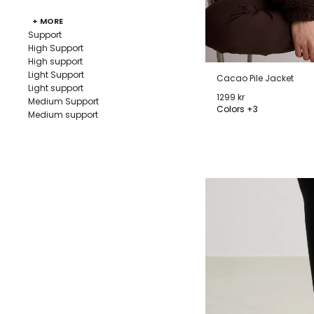
+ MORE
Support
High Support
High support
Light Support
Cacao Pile Jacket
Light support
1299 kr
Medium Support
Colors +3
Medium support
XS
S
M
L