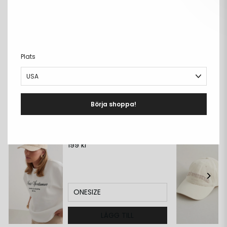
Fri frakt över 699kr
PRODUKTBESKRIVNING
+
DETALJER
+
Plats
LEVERANS & RETUR
+
Börja shoppa!
Matcha med:
Beige Small Logo Cap
199 kr
ONESIZE
LÄGG TILL