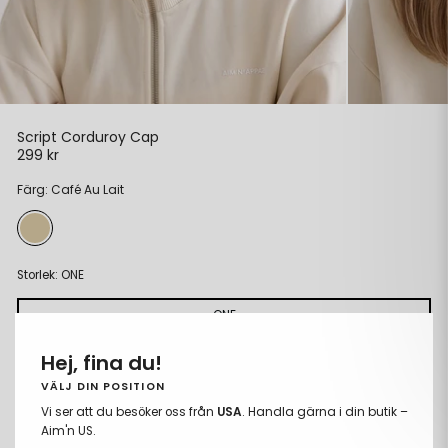
Script Corduroy Cap
299 kr
Ordinarie
pris
Färg: Café Au Lait
Storlek:
ONE
ONE
Hej, fina du!
LÄGG TILL I VARUKORGEN
Ta
Lägg
VÄLJ DIN POSITION
bort
till
Vi ser att du besöker oss från
USA
. Handla gärna i din butik –
Fria storleksbyten
från
i
Aim'n US.
Betala med Klarna eller Swish
önskelista
önskeli