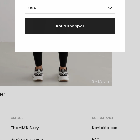
Börja shoppa!
S - 175 cm
der
OM OSS
KUNDSERVICE
The AIM'N Story
Kontakta oss
Aim’n magazine
FAQ