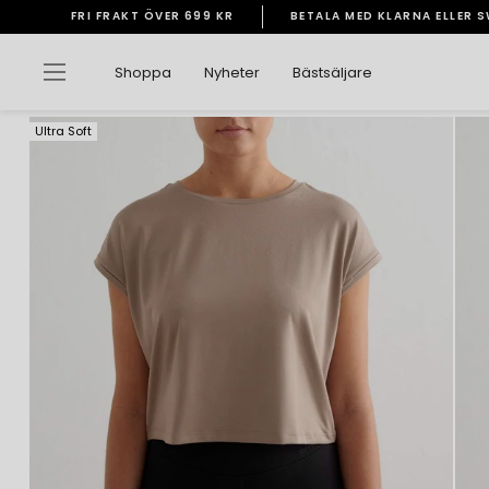
Gå
FRI FRAKT ÖVER 699 KR
BETALA MED KLARNA ELLER 
vidare
Pausa
till
bildspelet
Sidnavigering
Shoppa
Nyheter
Bästsäljare
innehåll
Ultra Soft