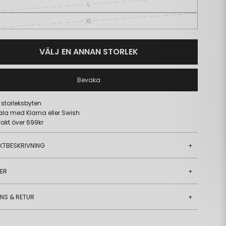
L
XL
VÄLJ EN ANNAN STORLEK
Bevaka
a storleksbyten
ala med Klarna eller Swish
frakt över 699kr
KTBESKRIVNING
+
JER
+
ANS & RETUR
+