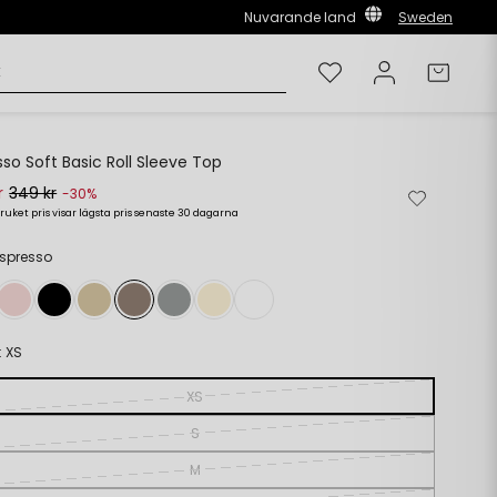
Nuvarande land
Sweden
Önskelista
Logga in
Varuk
sso Soft Basic Roll Sleeve Top
r
349 kr
Ta
Lägg
-30%
bort
till
ruket pris visar lägsta pris senaste 30 dagarna
rie
s
från
i
önskelista
önskelista
Espresso
:
XS
XS
S
M