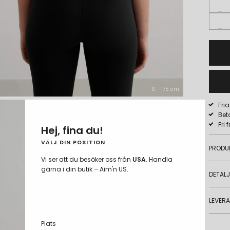
S - 175 cm
Fri
Bet
Fri 
Hej, fina du!
VÄLJ DIN POSITION
PRODU
Vi ser att du besöker oss från
USA
. Handla
gärna i din butik – Aim'n US.
DETAL
LEVER
Plats