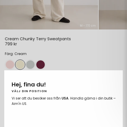
M - 170 cm
Cream Chunky Terry Sweatpants
799 kr
Ordinarie
pris
Färg: Cream
Storlek:
XS
Hej, fina du!
XS
VÄLJ DIN POSITION
Vi ser att du besöker oss från
USA
. Handla gärna i din butik –
S
Aim'n US.
M
L
XL