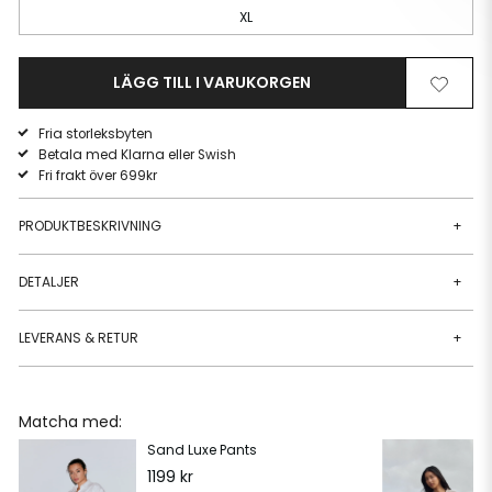
XL
LÄGG TILL I VARUKORGEN
Ta
Lägg
bort
till
Fria storleksbyten
från
i
Betala med Klarna eller Swish
önskelista
önskeli
Fri frakt över 699kr
PRODUKTBESKRIVNING
+
DETALJER
+
LEVERANS & RETUR
+
Matcha med:
Sand Luxe Pants
1199 kr