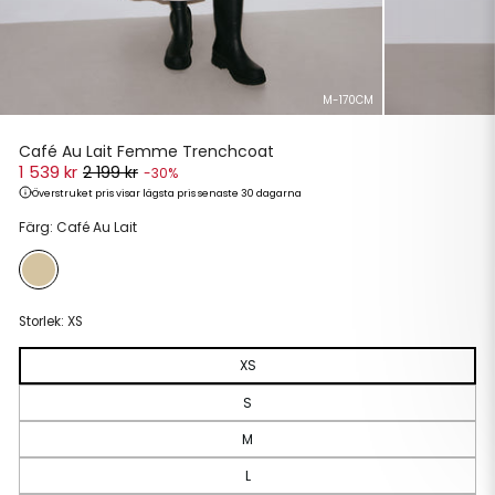
M-170CM
Café Au Lait Femme Trenchcoat
1 539 kr
2 199 kr
-30%
Överstruket pris visar lägsta pris senaste 30 dagarna
Ordinarie
Reapris
Färg: Café Au Lait
pris
Storlek:
XS
XS
S
M
L