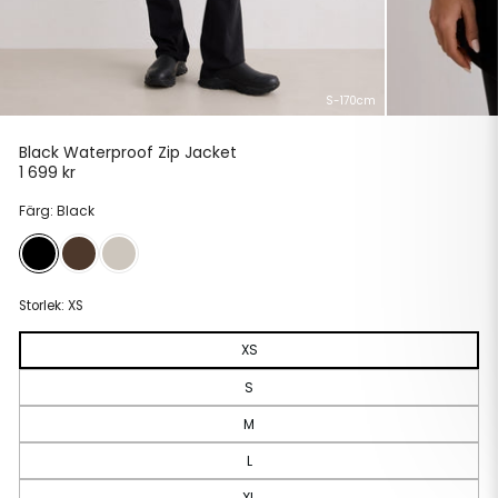
S-170cm
Black Waterproof Zip Jacket
1 699 kr
Ordinarie
pris
Färg: Black
Storlek:
XS
XS
S
M
L
XL