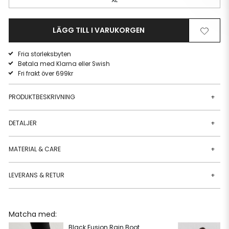
LÄGG TILL I VARUKORGEN
Ta
Lägg
bort
till
Fria storleksbyten
från
i
Betala med Klarna eller Swish
önskelista
önskeli
Fri frakt över 699kr
PRODUKTBESKRIVNING
+
DETALJER
+
MATERIAL & CARE
+
LEVERANS & RETUR
+
Matcha med:
Black Fusion Rain Boot