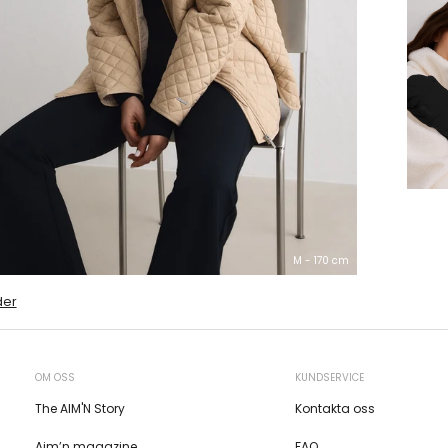
M - 170 cm
der
OM OSS
KUNDSERVICE
The AIM'N Story
Kontakta oss
Aim’n magazine
FAQ