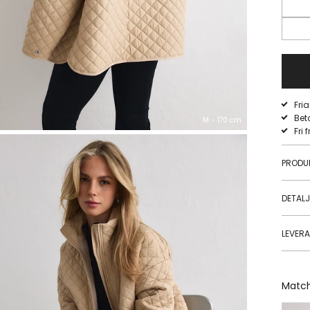
Fri
Bet
M - 170 cm
Fri 
PRODU
DETAL
LEVER
Matc