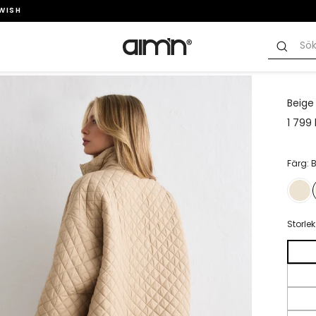
SWISH
Beige
1 799 
Färg: 
Storlek