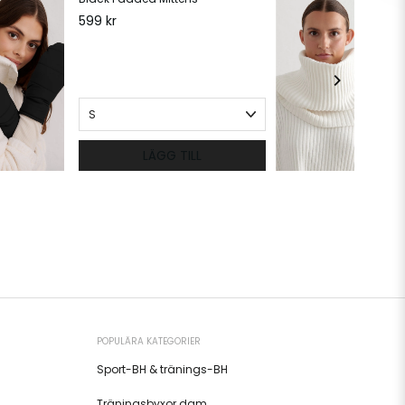
599 kr
20
LÄGG TILL
POPULÄRA KATEGORIER
Sport-BH & tränings-BH
Träningsbyxor dam