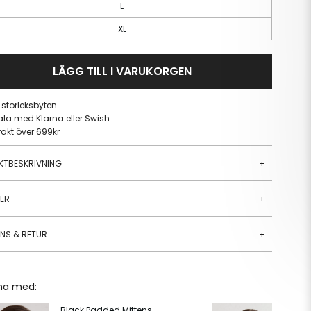
L
XL
LÄGG TILL I VARUKORGEN
a storleksbyten
ala med Klarna eller Swish
frakt över 699kr
KTBESKRIVNING
+
JER
+
ANS & RETUR
+
ha med:
Black Padded Mittens
Al