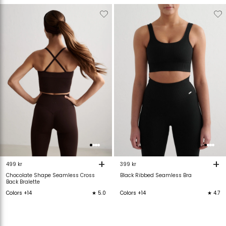
Verwijderen
Toevoegen
Verwijderen
T
van
aan
van
verlanglijstje
verlanglijstje
verlanglijstje
v
+
+
499 kr
399 kr
Chocolate Shape Seamless Cross
Black Ribbed Seamless Bra
Back Bralette
Colors +14
★ 5.0
Colors +14
★ 4.7