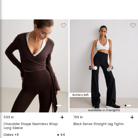
Verwijderen
Toevoegen
Verwijderen
T
van
aan
van
verlanglijstje
verlanglijstje
verlanglijstje
v
Buttery Soft
Available in 3 lengths
+
+
599 kr
799 kr
Chocolate Shape Seamless Wrap
Black Sense Straight Leg Tights
Long Sleeve
Colors +4
★ 4.4