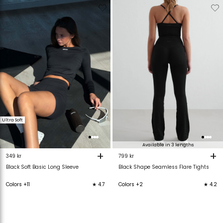
Verwijderen
Toevoegen
Verwijderen
T
van
aan
van
verlanglijstje
verlanglijstje
verlanglijstje
v
Ultra Soft
Available in 3 lengths
+
+
349 kr
799 kr
Black Soft Basic Long Sleeve
Black Shape Seamless Flare Tights
Colors +11
★ 4.7
Colors +2
★ 4.2