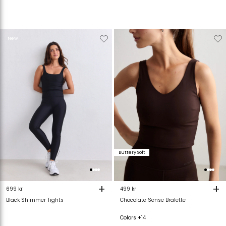
Verwijderen
Toevoegen
Verwijderen
T
New
van
aan
van
verlanglijstje
verlanglijstje
verlanglijstje
v
Buttery Soft
+
+
699 kr
499 kr
Black Shimmer Tights
Chocolate Sense Bralette
Colors +14