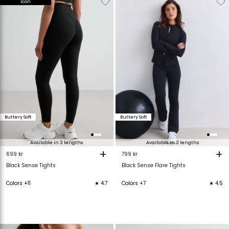
Icon
van
aan
van
verlanglijstje
verlanglijstje
verlanglijstje
v
Buttery Soft
Buttery Soft
Available in 3 lengths
Available in 3 lengths
+
+
699 kr
799 kr
Black Sense Tights
Black Sense Flare Tights
Colors +11
★ 4.7
Colors +7
★ 4.5