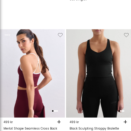
Verwijderen
Toevoegen
Verwijderen
T
New
van
aan
van
verlanglijstje
verlanglijstje
verlanglijstje
v
+
+
499 kr
499 kr
Merlot Shape Seamless Cross Back
Black Sculpting Strappy Bralette