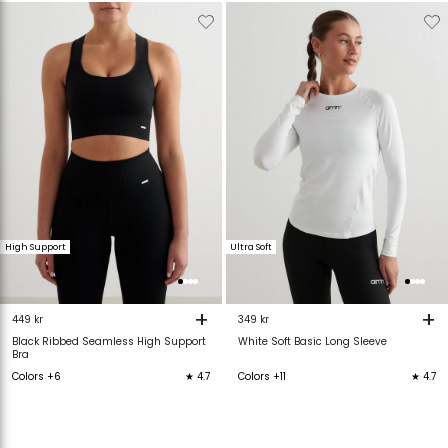
Verwijderen
Toevoegen
Verwijderen
T
van
aan
van
verlanglijstje
verlanglijstje
verlanglijstje
v
High Support
Ultra Soft
+
+
449 kr
349 kr
Black Ribbed Seamless High Support
White Soft Basic Long Sleeve
Bra
Colors +6
★ 4.7
Colors +11
★ 4.7