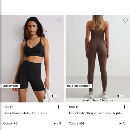
Verwijderen
Toevoegen
Verwijderen
T
van
aan
van
verlanglijstje
verlanglijstje
verlanglijstje
v
Buttery Soft
Invisible Scrunch
Available in 3 lengths
+
+
499 kr
699 kr
Black Sense Midi Biker Shorts
Macchiato Shape Seamless Tights
Colors +8
★ 4.3
Colors +14
★ 4.4