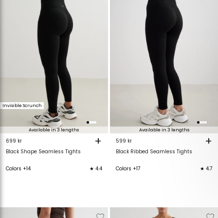
van
aan
van
verlanglijstje
verlanglijstje
verlanglijstje
v
Invisible Scrunch
Available in 3 lengths
Available in 3 lengths
+
+
699 kr
599 kr
Black Shape Seamless Tights
Black Ribbed Seamless Tights
Colors +14
★ 4.4
Colors +17
★ 4.7
Verwijderen
Toevoegen
Verwijderen
T