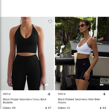
Verwijderen
Toevoegen
Verwijderen
T
van
aan
van
verlanglijstje
verlanglijstje
verlanglijstje
v
+
+
499 kr
399 kr
Black Shape Seamless Cross Back
Black Ribbed Seamless Midi Biker
Bralette
Shorts
Colors +14
★ 4.7
Colors +2
★ 4.6