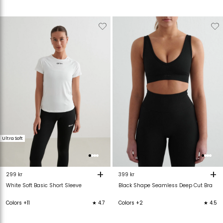
Verwijderen
Toevoegen
Verwijderen
T
van
aan
van
verlanglijstje
verlanglijstje
verlanglijstje
v
Ultra Soft
+
+
299 kr
399 kr
White Soft Basic Short Sleeve
Black Shape Seamless Deep Cut Bra
Colors +11
★ 4.7
Colors +2
★ 4.5