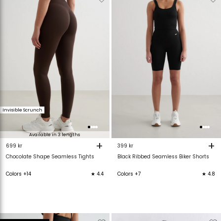
van
aan
van
verlanglijstje
verlanglijstje
verlanglijstje
v
Invisible Scrunch
Available in 3 lengths
+
+
699 kr
399 kr
Chocolate Shape Seamless Tights
Black Ribbed Seamless Biker Shorts
Colors +14
★ 4.4
Colors +7
★ 4.8
Verwijderen
Toevoegen
Verwijderen
T