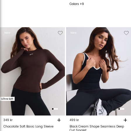
Colors +9
Verwijderen
Toevoegen
Verwijderen
T
New
New
van
aan
van
verlanglijstje
verlanglijstje
verlanglijstje
v
Ultra Soft
+
+
349 kr
499 kr
Chocolate Soft Basic Long Sleeve
Black Cream Shape Seamless Deep
Cut Singlet