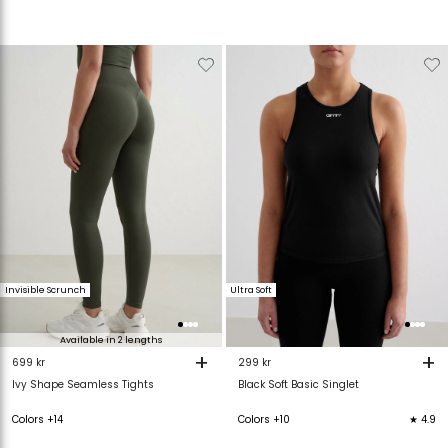
Verwijderen
Toevoegen
Verwijderen
T
van
aan
van
verlanglijstje
verlanglijstje
verlanglijstje
v
Invisible Scrunch
Ultra Soft
Available in 2 lengths
+
+
699 kr
299 kr
Ivy Shape Seamless Tights
Black Soft Basic Singlet
Colors +14
Colors +10
★ 4.9