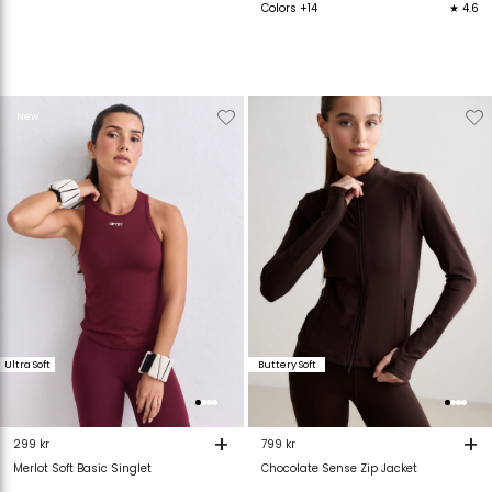
Colors +14
★ 4.6
Verwijderen
Toevoegen
Verwijderen
T
New
van
aan
van
verlanglijstje
verlanglijstje
verlanglijstje
v
Ultra Soft
Buttery Soft
+
+
299 kr
799 kr
Merlot Soft Basic Singlet
Chocolate Sense Zip Jacket