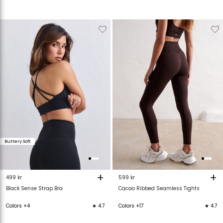
Verwijderen
Toevoegen
Verwijderen
T
van
aan
van
verlanglijstje
verlanglijstje
verlanglijstje
v
Buttery Soft
+
+
499 kr
599 kr
Black Sense Strap Bra
Cacao Ribbed Seamless Tights
Colors +4
★ 4.7
Colors +17
★ 4.7