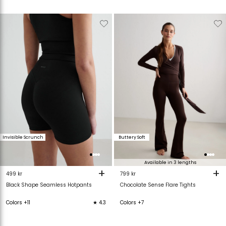
Verwijderen
Toevoegen
Verwijderen
T
van
aan
van
verlanglijstje
verlanglijstje
verlanglijstje
v
Invisible Scrunch
Buttery Soft
Available in 3 lengths
+
+
499 kr
799 kr
Black Shape Seamless Hotpants
Chocolate Sense Flare Tights
Colors +11
★ 4.3
Colors +7