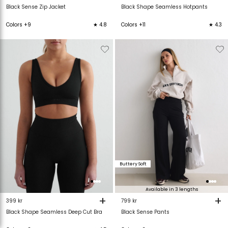
Black Sense Zip Jacket
Black Shape Seamless Hotpants
Colors +9
★ 4.8
Colors +11
★ 4.3
Verwijderen
Toevoegen
Verwijderen
T
van
aan
van
verlanglijstje
verlanglijstje
verlanglijstje
v
Buttery Soft
Available in 3 lengths
+
+
399 kr
799 kr
Black Shape Seamless Deep Cut Bra
Black Sense Pants