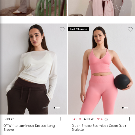
Verwijderen
Toevoegen
Verwijderen
T
Last Chance
van
aan
van
verlanglijstje
verlanglijstje
verlanglijstje
v
+
+
599 kr
349 kr
499 kr
-30%
Off White Luminous Draped Long
Blush Shape Seamless Cross Back
Sleeve
Bralette