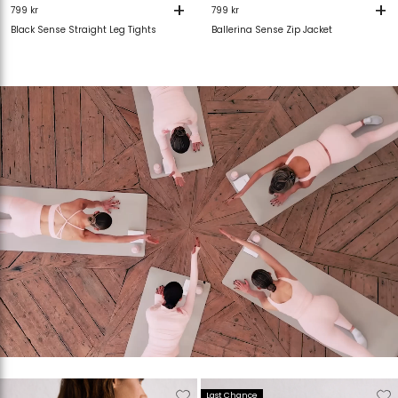
+
+
799 kr
799 kr
Black Sense Straight Leg Tights
Ballerina Sense Zip Jacket
Verwijderen
Toevoegen
Verwijderen
T
Last Chance