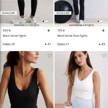
Buttery Soft
Buttery Soft
Available in 3 lengths
Available in 3 lengths
+
+
699 kr
799 kr
Black Sense Tights
Black Sense Flare Tights
Colors +11
★ 4.7
Colors +7
★ 4.5
Verwijderen
Toevoegen
Verwijderen
T
van
aan
van
verlanglijstje
verlanglijstje
verlanglijstje
v