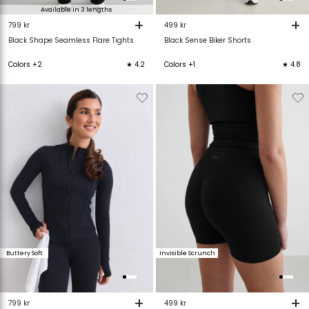
Available in 3 lengths
+
+
799 kr
499 kr
Black Shape Seamless Flare Tights
Black Sense Biker Shorts
Colors +2
★ 4.2
Colors +1
★ 4.8
Verwijderen
Toevoegen
Verwijderen
T
van
aan
van
verlanglijstje
verlanglijstje
verlanglijstje
v
Buttery Soft
Invisible Scrunch
+
+
799 kr
499 kr