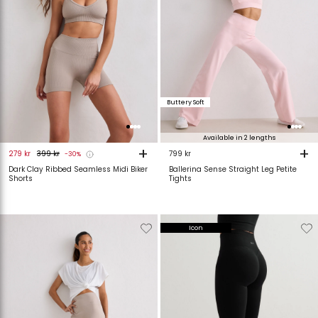
Buttery Soft
Available in 2 lengths
+
+
279 kr
399 kr
799 kr
-30%
Dark Clay Ribbed Seamless Midi Biker
Ballerina Sense Straight Leg Petite
Shorts
Tights
Verwijderen
Toevoegen
Verwijderen
T
Icon
van
aan
van
verlanglijstje
verlanglijstje
verlanglijstje
v