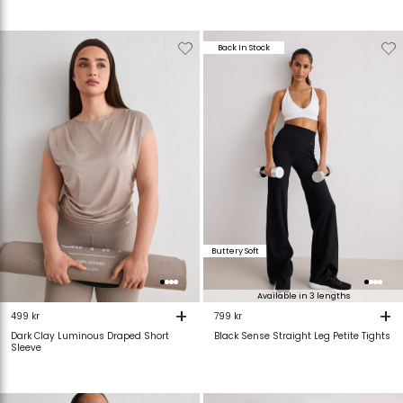
Verwijderen
Toevoegen
Verwijderen
T
Back In Stock
van
aan
van
verlanglijstje
verlanglijstje
verlanglijstje
v
Buttery Soft
Available in 3 lengths
+
+
499 kr
799 kr
Dark Clay Luminous Draped Short
Black Sense Straight Leg Petite Tights
Sleeve