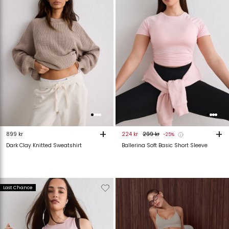
+
+
899 kr
224 kr
299 kr
-25%
Dark Clay Knitted Sweatshirt
Ballerina Soft Basic Short Sleeve
Verwijderen
Toevoegen
Last Chance
van
aan
verlanglijstje
verlanglijstje