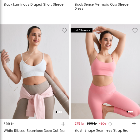
Black Luminous Draped Short Sleeve
Black Sense Mermaid Cap Sleeve
Dress
Verwijderen
Toevoegen
Verwijderen
T
Last Chance
van
aan
van
verlanglijstje
verlanglijstje
verlanglijstje
v
+
+
279 kr
399 kr
399 kr
-30%
Blush Shape Seamless Strap Bra
White Ribbed Seamless Deep Cut Bra