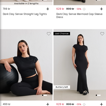
Available in 2 lengths
+
+
799 kr
629 kr
899 kr
-30%
Dark Clay Sense Straight Leg Tights
Dark Clay Sense Mermaid Cap Sleeve
Dress
Verwijderen
Toevoegen
Verwijderen
T
Last Chance
van
aan
van
verlanglijstje
verlanglijstje
verlanglijstje
v
Buttery Soft
+
+
499 kr
629 kr
899 kr
-30%