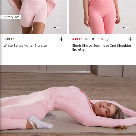
Buttery Soft
+
+
599 kr
349 kr
499 kr
-30%
White Sense Halter Bralette
Blush Shape Seamless One Shoulder
Bralette