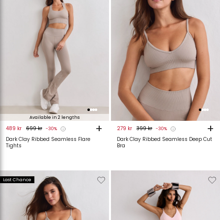
Available in 2 lengths
+
+
489 kr
699 kr
279 kr
399 kr
-30%
-30%
Dark Clay Ribbed Seamless Flare
Dark Clay Ribbed Seamless Deep Cut
Tights
Bra
Verwijderen
Toevoegen
Verwijderen
T
Last Chance
van
aan
van
verlanglijstje
verlanglijstje
verlanglijstje
v