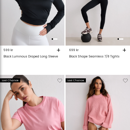
+
+
599 kr
699 kr
Black Luminous Draped Long Sleeve
Black Shape Seamless 7/8 Tights
Verwijderen
Toevoegen
Verwijderen
T
Last Chance
Last Chance
van
aan
van
verlanglijstje
verlanglijstje
verlanglijstje
v