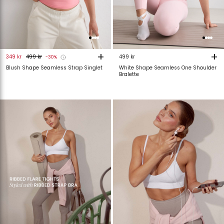
+
+
349 kr
499 kr
499 kr
-30%
Blush Shape Seamless Strap Singlet
White Shape Seamless One Shoulder
Bralette