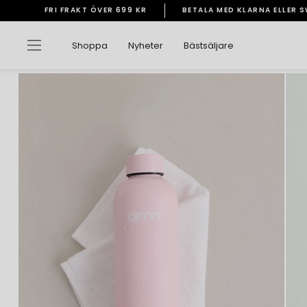
Gå
FRI FRAKT ÖVER 699 KR
BETALA MED KLARNA ELLER 
vidare
Pausa
till
bildspelet
Sidnavigering
Shoppa
Nyheter
Bästsäljare
innehåll