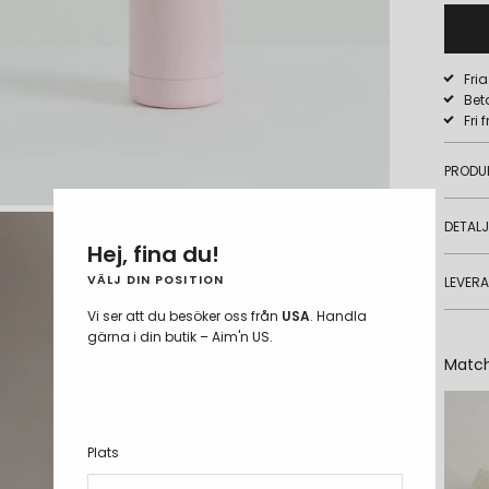
Fri
Bet
Fri 
PRODU
DETAL
Hej, fina du!
VÄLJ DIN POSITION
LEVER
Vi ser att du besöker oss från
USA
. Handla
gärna i din butik – Aim'n US.
Matc
Plats