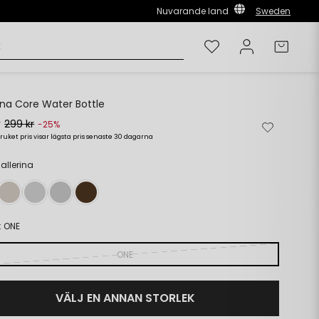
Nuvarande land
Sweden
Önskelista
Logga in
Varuk
rina Core Water Bottle
r
299 kr
Ta
Lägg
-25%
bort
till
ruket pris visar lägsta pris senaste 30 dagarna
rie
s
från
i
önskelista
önskelista
Ballerina
:
ONE
ONE
VÄLJ EN ANNAN STORLEK