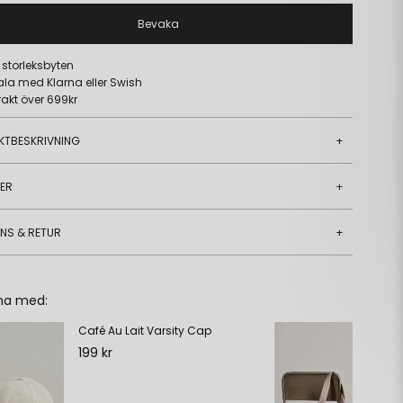
Bevaka
a storleksbyten
ala med Klarna eller Swish
frakt över 699kr
KTBESKRIVNING
+
JER
+
ANS & RETUR
+
ha med:
Café Au Lait Varsity Cap
Da
199 kr
59