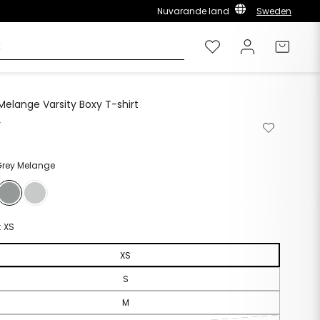
Nuvarande land
Sweden
Önskelista
Logga in
Varuk
Melange Varsity Boxy T-shirt
r
Ordinarie
Ta
Lägg
pris
bort
till
från
i
önskelista
önskelista
Grey Melange
:
XS
XS
S
M