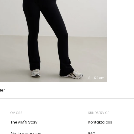
S - 172 cm
der
OM OSS
KUNDSERVICE
The AIM'N Story
Kontakta oss
Aim’n magazine
FAQ