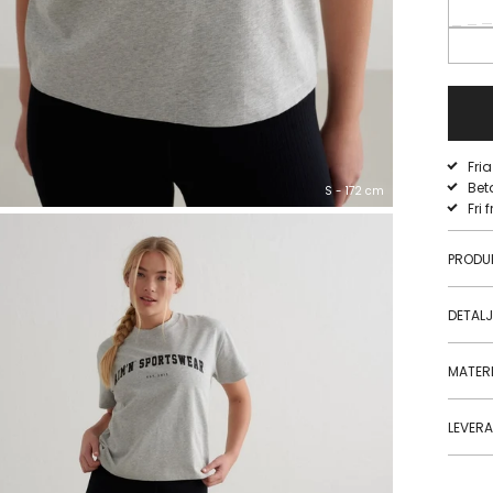
Fri
Bet
S - 172 cm
Fri 
PRODU
DETAL
MATERI
LEVER