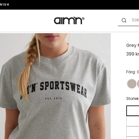
SWISH
Grey 
399 k
Färg: 
Storlek