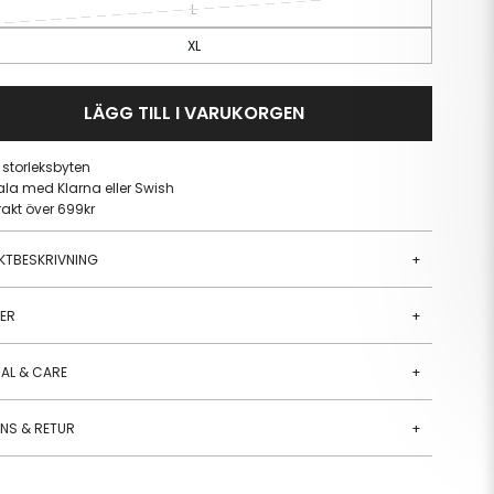
L
XL
LÄGG TILL I VARUKORGEN
a storleksbyten
ala med Klarna eller Swish
frakt över 699kr
KTBESKRIVNING
+
JER
+
AL & CARE
+
ANS & RETUR
+