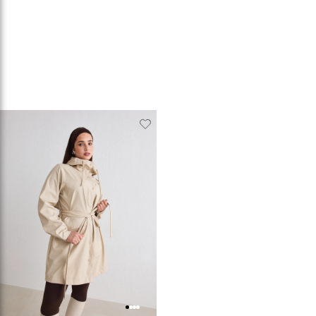
Verwijderen
Toevoegen
van
aan
verlanglijstje
verlanglijstje