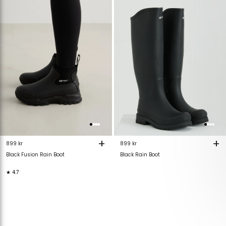
verlanglijstje
verlanglijstje
verlanglijstje
v
+
+
899 kr
899 kr
Black Fusion Rain Boot
Black Rain Boot
★ 4.7