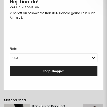
Hej, fina du!
VÄLJ DIN POSITION
Vi ser att du besöker oss från
USA
. Handla gärna i din butik –
LÄGG TILL I VARUKORGEN
Ta
Lägg
Aim'n US.
bort
till
Fria storleksbyten
från
i
Betala med Klarna eller Swish
önskelista
önskeli
Fri frakt över 699kr
PRODUKTBESKRIVNING
+
Plats
DETALJER
+
MATERIAL & CARE
+
Börja shoppa!
LEVERANS & RETUR
+
Matcha med:
Black Fusion Rain Boot