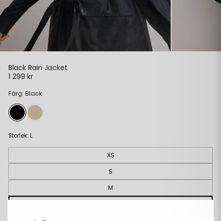
Black Rain Jacket
1 299 kr
Ordinarie
pris
Färg: Black
Storlek:
L
XS
S
M
L
XL