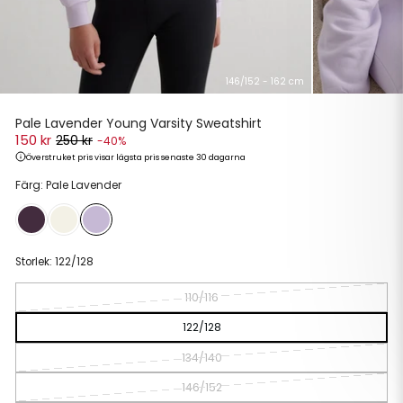
146/152 - 162 cm
Pale Lavender Young Varsity Sweatshirt
150 kr
250 kr
-40%
Överstruket pris visar lägsta pris senaste 30 dagarna
Ordinarie
Reapris
Färg: Pale Lavender
pris
Storlek:
122/128
110/116
122/128
134/140
146/152