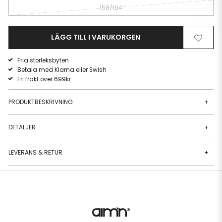
158/164
LÄGG TILL I VARUKORGEN
Ta
Lägg
bort
till
Fria storleksbyten
från
i
Betala med Klarna eller Swish
önskelista
önskeli
Fri frakt över 699kr
PRODUKTBESKRIVNING
+
DETALJER
+
LEVERANS & RETUR
+