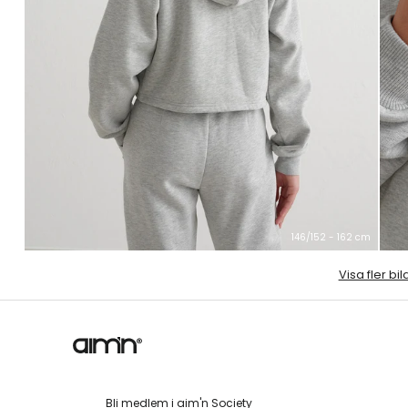
146/152 - 162 cm
Visa fler bil
Bli medlem i aim'n Society