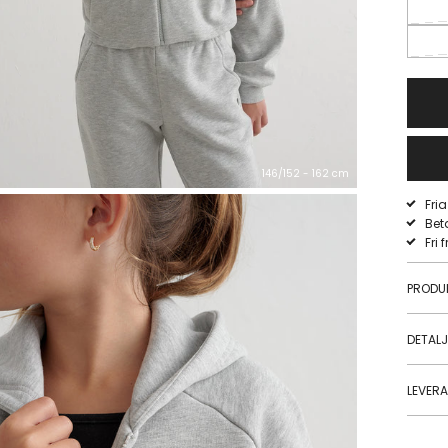
146/152 - 162 cm
Fri
Bet
Fri 
PRODU
DETAL
LEVER