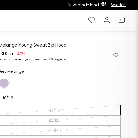
Nuvarande land
Sweden
Önskelista
Logga in
Varuk
Melange Young Sweat Zip Hood
300 kr
Ta
Lägg
-40%
bort
till
ruket pris visar lägsta pris senaste 30 dagarna
rie
s
från
i
önskelista
önskelista
Grey Melange
:
110/116
110/116
122/128
134/140