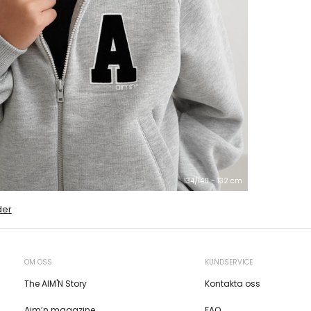
134/140 - 132 cm
der
OM OSS
KUNDSERVICE
The AIM'N Story
Kontakta oss
Aim’n magazine
FAQ