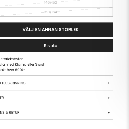
146/152
158/164
VÄLJ EN ANNAN STORLEK
Bevaka
a storleksbyten
ala med Klarna eller Swish
frakt över 699kr
KTBESKRIVNING
+
JER
+
ANS & RETUR
+