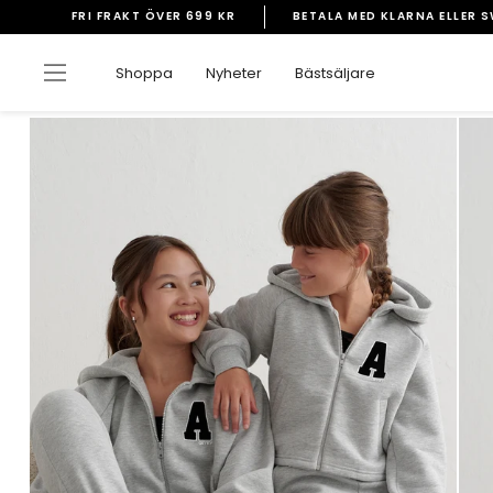
Gå
FRI FRAKT ÖVER 699 KR
BETALA MED KLARNA ELLER 
vidare
Pausa
till
bildspelet
Sidnavigering
Shoppa
Nyheter
Bästsäljare
innehåll