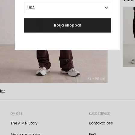
Börja shoppa!
XS - 161 cm
der
OM OSS
KUNDSERVICE
The AIM'N Story
Kontakta oss
Aim’n magazine
FAQ