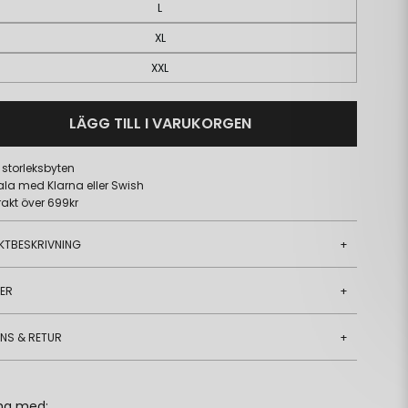
L
XL
XXL
LÄGG TILL I VARUKORGEN
a storleksbyten
ala med Klarna eller Swish
frakt över 699kr
KTBESKRIVNING
+
JER
+
ANS & RETUR
+
ha med: