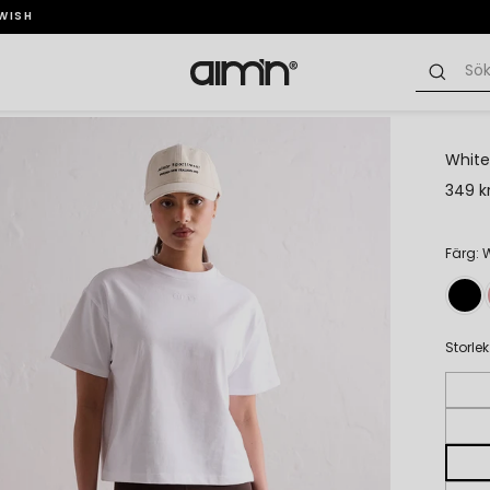
SWISH
White
349 k
Färg: 
Storlek