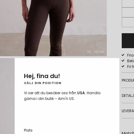
XS - 161 cm
Fri
Bet
Fri 
Hej, fina du!
PRODU
VÄLJ DIN POSITION
Vi ser att du besöker oss från
USA
. Handla
DETAL
gärna i din butik – Aim'n US.
LEVER
Plats
Matc