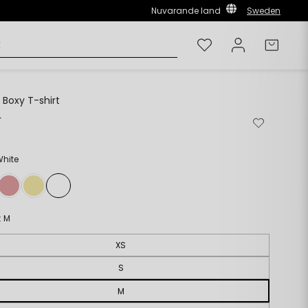
Nuvarande land
Sweden
Önskelista
Logga in
Varuk
 Boxy T-shirt
r
Ordinarie
Ta
Lägg
pris
bort
till
från
i
önskelista
önskelista
White
:
M
XS
S
M