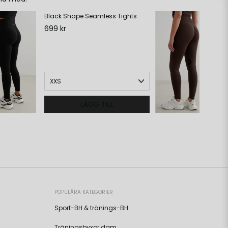
Black Shape Seamless Tights
Ch
Ti
699 kr
69
LÄGG TILL
POPULÄRA KATEGORIER
Sport-BH & tränings-BH
Träningsbyxor dam