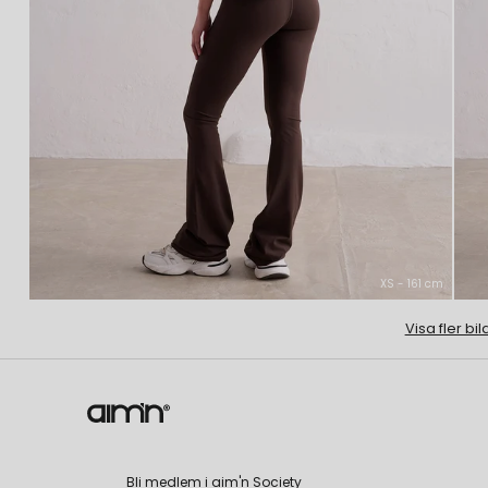
XS - 161 cm
Visa fler bil
Bli medlem i aim'n Society