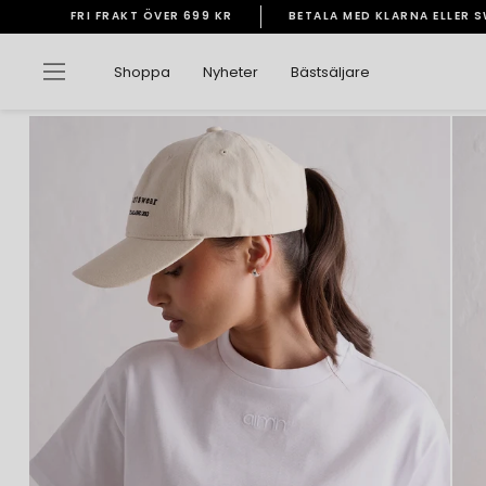
Gå
FRI FRAKT ÖVER 699 KR
BETALA MED KLARNA ELLER 
vidare
Pausa
till
bildspelet
Sidnavigering
Shoppa
Nyheter
Bästsäljare
innehåll