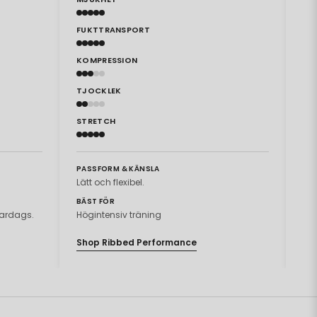
FUKTTRANSPORT
FU
KOMPRESSION
KO
TJOCKLEK
TJ
STRETCH
ST
PASSFORM & KÄNSLA
PA
Lätt och flexibel.
An
BÄST FÖR
BÄ
 vardags.
Högintensiv träning
Hög
Shop Ribbed Performance
Sh