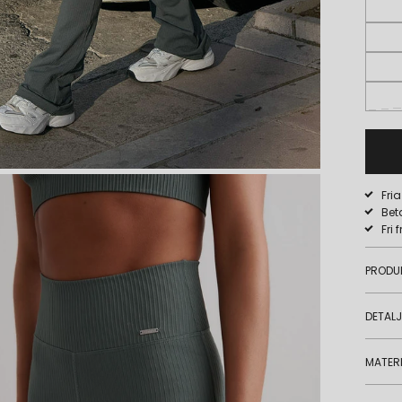
Fri
Bet
Fri 
PRODU
DETAL
MATERI