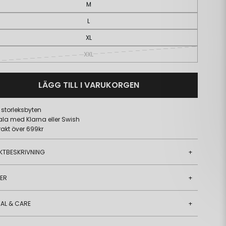
M
L
XL
XXL
LÄGG TILL I VARUKORGEN
a storleksbyten
ala med Klarna eller Swish
frakt över 699kr
KTBESKRIVNING
+
JER
+
AL & CARE
+