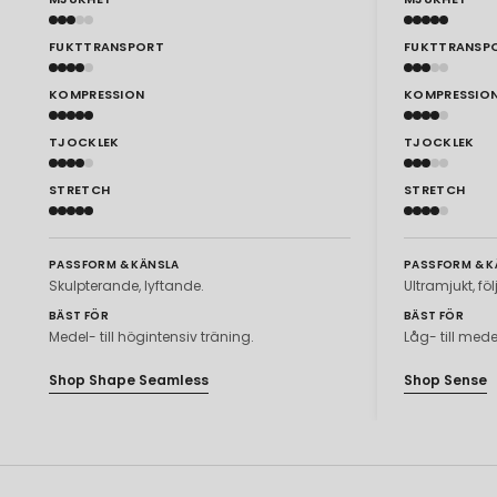
FUKTTRANSPORT
FUKTTRANSP
KOMPRESSION
KOMPRESSIO
TJOCKLEK
TJOCKLEK
STRETCH
STRETCH
PASSFORM & KÄNSLA
PASSFORM & K
Skulpterande, lyftande.
Ultramjukt, fö
BÄST FÖR
BÄST FÖR
Medel- till högintensiv träning.
Låg- till mede
Shop Shape Seamless
Shop Sense