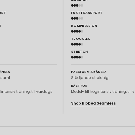
ORT
FUKTTRANSPORT
N
KOMPRESSION
TJOCKLEK
STRETCH
ÄNSLA
PASSFORM & KÄNSLA
ljsamt.
Stödjande, stretchig.
BÄST FÖR
lintensiv träning, till vardags.
Medel- till högintensiv träning, till
Shop Ribbed Seamless