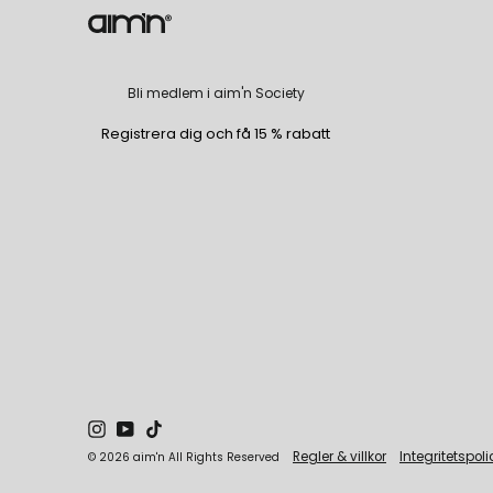
Bli medlem i aim'n Society
Registrera dig och få 15 % rabatt
Instagram
YouTube
TikTok
Regler & villkor
Integritetspoli
© 2026 aim'n All Rights Reserved