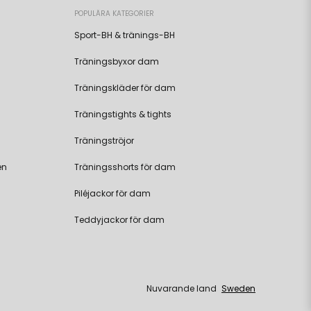
POPULÄRA KATEGORIER
Sport-BH & tränings-BH
Träningsbyxor dam
Träningskläder för dam
Träningstights & tights
Träningströjor
en
Träningsshorts för dam
Piléjackor för dam
Teddyjackor för dam
Nuvarande land
Sweden