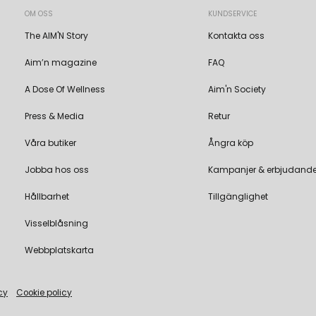
OM OSS
KUNDSERVICE
The AIM'N Story
Kontakta oss
Aim’n magazine
FAQ
A Dose Of Wellness
Aim'n Society
Press & Media
Retur
Våra butiker
Ångra köp
Jobba hos oss
Kampanjer & erbjudand
Hållbarhet
Tillgänglighet
Visselblåsning
Webbplatskarta
cy
Cookie policy