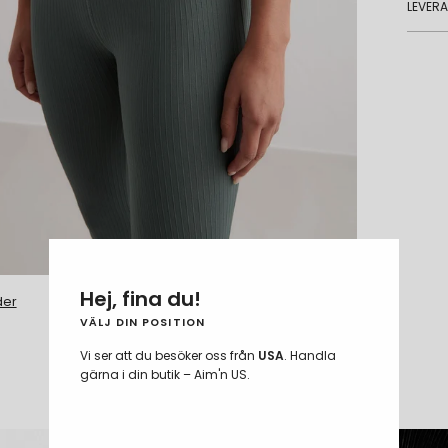
LEVER
S - 175 cm
Hej, fina du!
der
VÄLJ DIN POSITION
Vi ser att du besöker oss från
USA
. Handla
COMPARE FABRICS
gärna i din butik – Aim'n US.