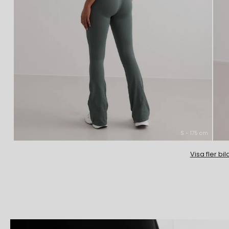
S - 175 cm
Visa fler bil