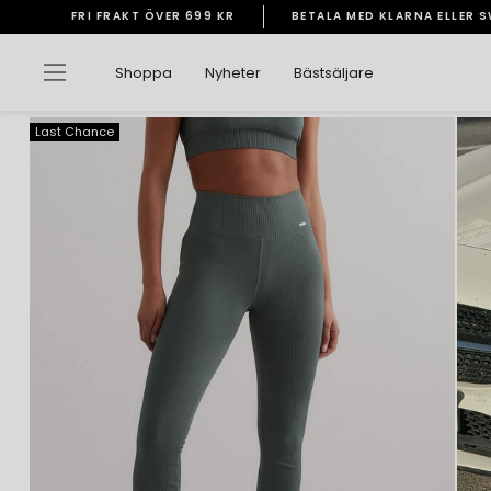
Gå
FRI FRAKT ÖVER 699 KR
BETALA MED KLARNA ELLER 
vidare
Pausa
till
bildspelet
Sidnavigering
Shoppa
Nyheter
Bästsäljare
innehåll
Last Chance