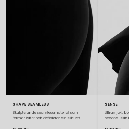
SHAPE SEAMLESS
SENSE
Skulpterande seamlessmaterial som
Ultramjukt, b
formar, lyfter och definierar din silhuett.
second-skin 
MJUKHET
MJUKHET