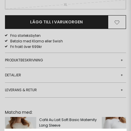
XL
LÄGG TILL I VARUKORGEN
Ta
Lägg
bort
till
Fria storleksbyten
från
i
Betala med Klarna eller Swish
önskelista
önskeli
Fri frakt över 699kr
PRODUKTBESKRIVNING
+
DETALJER
+
LEVERANS & RETUR
+
Matcha med:
Café Au Lait Soft Basic Maternity
Long Sleeve