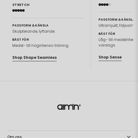
STRETCH
PASSFORM & KÄNSLA
Ultramjukt, följsamt.
PASSFORM & KÄNSLA
Skulpterande, lyftande.
BÄST FÖR
Låg- till medelintensiv
BÄST FÖR
vardags.
Medel- till högintensiv träning.
Shop Sense
Shop Shape Seamless
Om oss