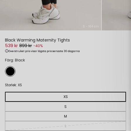
S - 164 cm
Black Warming Maternity Tights
539 kr
899 kr
-40%
Överstruket pris visar lägsta pris senaste 30 dagarna
Ordinarie
Reapris
Färg: Black
pris
Storlek:
XS
XS
S
M
L