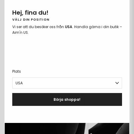
399 kr
Hej, fina du!
VÄLJ DIN POSITION
Vi ser att du besöker oss från
USA
. Handla gärna i din butik –
Aim'n US.
LÄGG TILL
COMPARE FABRICS
Plats
Börja shoppa!