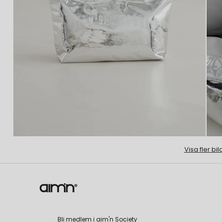
Visa fler bil
Bli medlem i aim'n Society