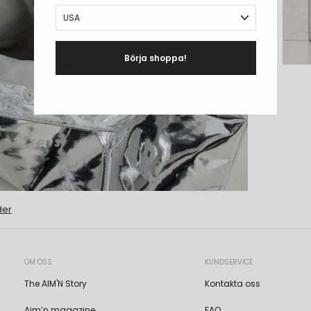
Börja shoppa!
der
OM OSS
KUNDSERVICE
The AIM'N Story
Kontakta oss
Aim’n magazine
FAQ