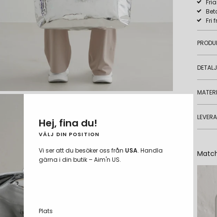
Fri
Bet
Fri 
PRODU
DETAL
MATERI
LEVER
Hej, fina du!
VÄLJ DIN POSITION
Vi ser att du besöker oss från
USA
. Handla
Matc
gärna i din butik – Aim'n US.
Plats