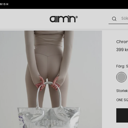
SWISH
Chro
399 k
Färg: S
Storlek
ONE SI