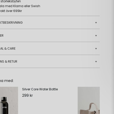
a storleksbyten
ala med Klarna eller Swish
frakt över 699kr
KTBESKRIVNING
+
JER
+
AL & CARE
+
ANS & RETUR
+
ha med:
Silver Core Water Bottle
Da
299 kr
39