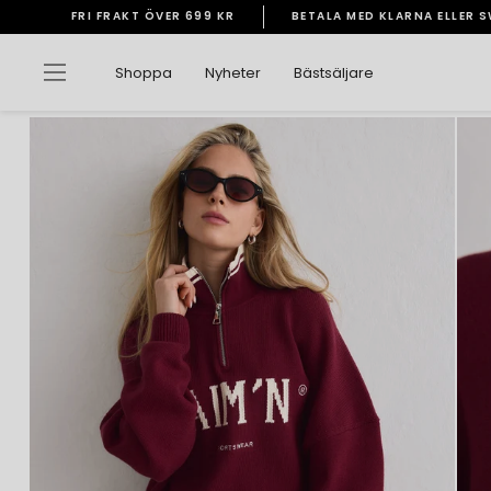
Gå
FRI FRAKT ÖVER 699 KR
BETALA MED KLARNA ELLER 
vidare
Pausa
till
bildspelet
Sidnavigering
Shoppa
Nyheter
Bästsäljare
innehåll