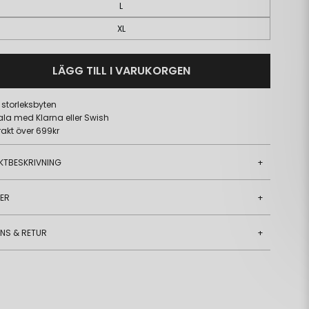
L
XL
LÄGG TILL I VARUKORGEN
a storleksbyten
ala med Klarna eller Swish
frakt över 699kr
KTBESKRIVNING
+
JER
+
ANS & RETUR
+