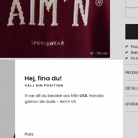
Fri
Bet
M - 170 cm
Fri 
PRODU
Hej, fina du!
VÄLJ DIN POSITION
DETAL
Vi ser att du besöker oss från
USA
. Handla
gärna i din butik – Aim'n US.
LEVER
Plats