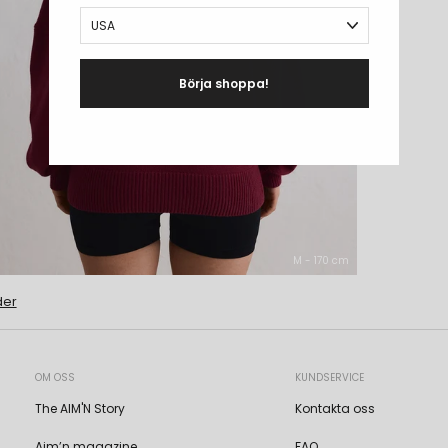
Börja shoppa!
M - 170 cm
der
OM OSS
KUNDSERVICE
The AIM'N Story
Kontakta oss
Aim’n magazine
FAQ