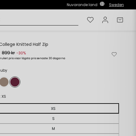
Nuvarande land
Sweden
Önskelista
Logga in
Varuk
College Knitted Half Zip
r
899 kr
Ta
Lägg
-30%
bort
till
ruket pris visar lägsta pris senaste 30 dagarna
rie
s
från
i
önskelista
önskelista
Ruby
:
XS
XS
S
M