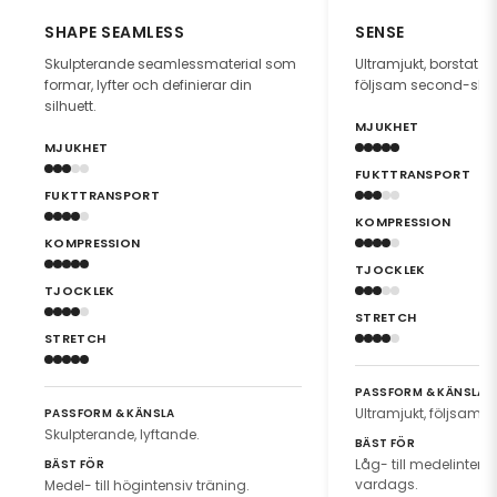
SHAPE SEAMLESS
SENSE
Skulpterande seamlessmaterial som
Ultramjukt, borstat 
formar, lyfter och definierar din
följsam second-skin
silhuett.
MJUKHET
MJUKHET
FUKTTRANSPORT
FUKTTRANSPORT
KOMPRESSION
KOMPRESSION
TJOCKLEK
TJOCKLEK
STRETCH
STRETCH
PASSFORM & KÄNSLA
Ultramjukt, följsamt.
PASSFORM & KÄNSLA
Skulpterande, lyftande.
BÄST FÖR
Låg- till medelintensiv
BÄST FÖR
vardags.
Medel- till högintensiv träning.