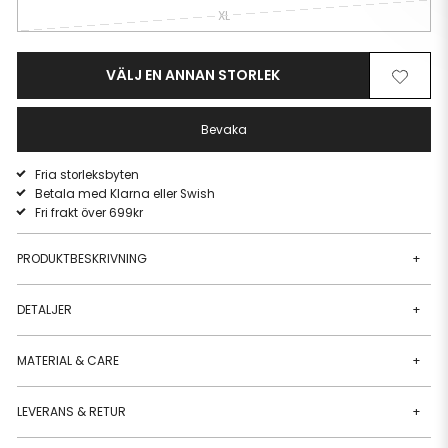
XL
VÄLJ EN ANNAN STORLEK
Ta
Lägg
bort
till
från
i
Bevaka
önskelista
önskeli
Fria storleksbyten
Betala med Klarna eller Swish
Fri frakt över 699kr
PRODUKTBESKRIVNING
+
DETALJER
+
MATERIAL & CARE
+
LEVERANS & RETUR
+