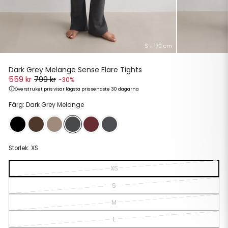
S - 170 cm
Dark Grey Melange Sense Flare Tights
559 kr
799 kr
-30%
Överstruket pris visar lägsta pris senaste 30 dagarna
Ordinarie
Reapris
Färg: Dark Grey Melange
pris
Storlek:
XS
XS
S
M
L