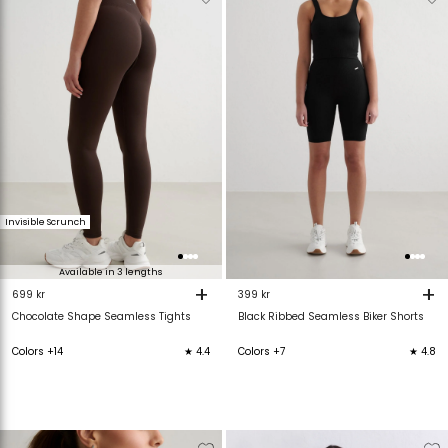
van
aan
van
verlanglijstje
verlanglijstje
verlanglijstje
v
Invisible Scrunch
Available in 3 lengths
+
+
699 kr
399 kr
Chocolate Shape Seamless Tights
Black Ribbed Seamless Biker Shorts
Colors +14
★ 4.4
Colors +7
★ 4.8
Verwijderen
Toevoegen
Verwijderen
T