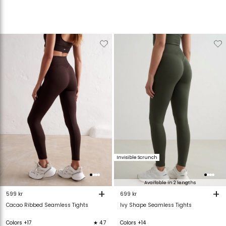
Verwijderen
Toevoegen
Verwijderen
T
van
aan
van
verlanglijstje
verlanglijstje
verlanglijstje
v
Invisible Scrunch
Available in 2 lengths
+
+
599 kr
699 kr
Cacao Ribbed Seamless Tights
Ivy Shape Seamless Tights
Colors +17
★ 4.7
Colors +14