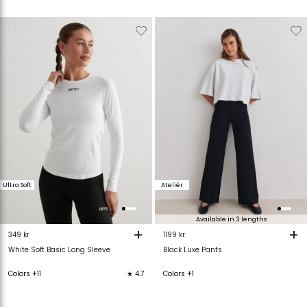
Verwijderen
Toevoegen
Verwijderen
T
van
aan
van
verlanglijstje
verlanglijstje
verlanglijstje
v
Ultra Soft
Ateliér
Available in 3 lengths
+
+
349 kr
1199 kr
White Soft Basic Long Sleeve
Black Luxe Pants
Colors +11
★ 4.7
Colors +1