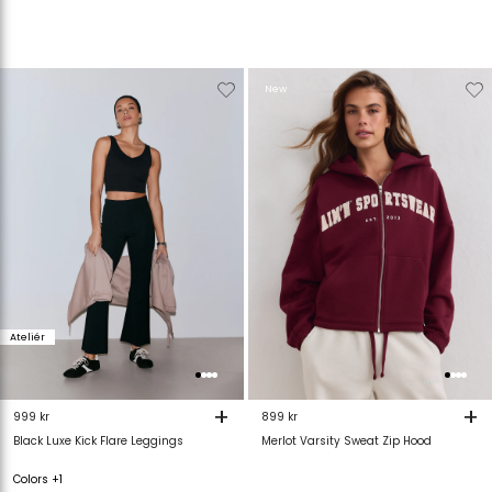
Verwijderen
Toevoegen
Verwijderen
T
New
van
aan
van
verlanglijstje
verlanglijstje
verlanglijstje
v
Ateliér
+
+
999 kr
899 kr
Black Luxe Kick Flare Leggings
Merlot Varsity Sweat Zip Hood
Colors +1