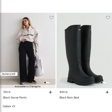
Verwijderen
Toevoegen
Verwijderen
T
van
aan
van
verlanglijstje
verlanglijstje
verlanglijstje
v
Buttery Soft
Available in 3 lengths
+
+
799 kr
899 kr
Black Sense Pants
Black Rain Boot
Colors +3