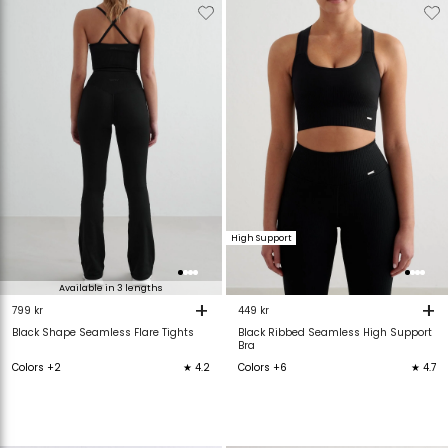
Verwijderen
Toevoegen
Verwijderen
T
van
aan
van
verlanglijstje
verlanglijstje
verlanglijstje
v
High Support
Available in 3 lengths
+
+
799 kr
449 kr
Black Shape Seamless Flare Tights
Black Ribbed Seamless High Support
Bra
Colors +2
★ 4.2
Colors +6
★ 4.7