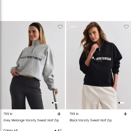
Verwijderen
Toevoegen
Verwijderen
T
New
van
aan
van
verlanglijstje
verlanglijstje
verlanglijstje
v
+
+
799 kr
799 kr
Grey Melange Varsity Sweat Half Zip
Black Varsity Sweat Half Zip
Colors +6
★ 4.7