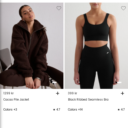
Verwijderen
Toevoegen
Verwijderen
T
van
aan
van
verlanglijstje
verlanglijstje
verlanglijstje
v
+
+
1299 kr
399 kr
Cacao Pile Jacket
Black Ribbed Seamless Bra
Colors +3
★ 4.7
Colors +14
★ 4.7