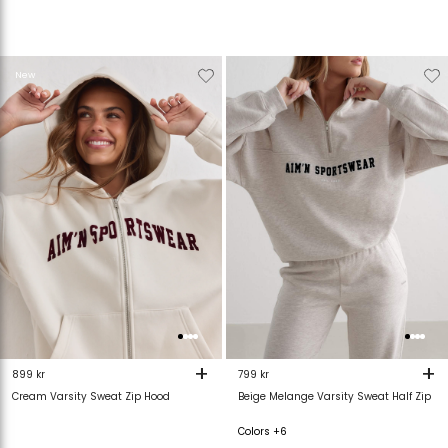
Verwijderen
Toevoegen
Verwijderen
T
New
van
aan
van
verlanglijstje
verlanglijstje
verlanglijstje
v
+
+
899 kr
799 kr
Cream Varsity Sweat Zip Hood
Beige Melange Varsity Sweat Half Zip
Colors +6