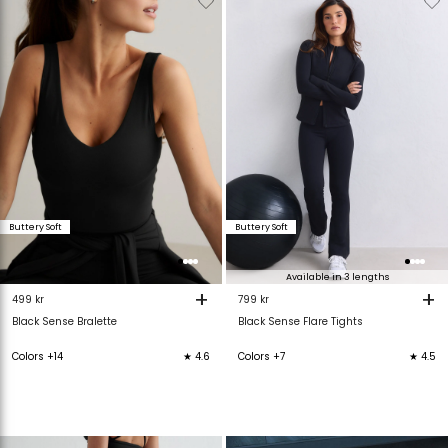
van
aan
van
verlanglijstje
verlanglijstje
verlanglijstje
v
Buttery Soft
Buttery Soft
Available in 3 lengths
+
+
499 kr
799 kr
Black Sense Bralette
Black Sense Flare Tights
Colors +14
★ 4.6
Colors +7
★ 4.5