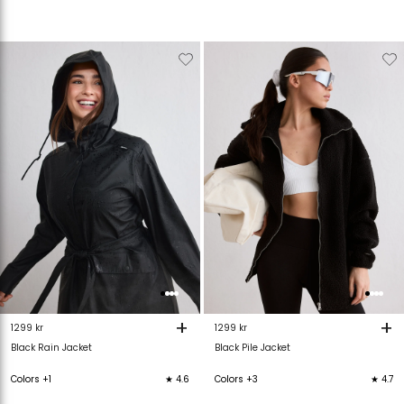
Verwijderen
Toevoegen
Verwijderen
T
van
aan
van
verlanglijstje
verlanglijstje
verlanglijstje
v
+
+
1299 kr
1299 kr
Black Rain Jacket
Black Pile Jacket
Colors +1
★ 4.6
Colors +3
★ 4.7