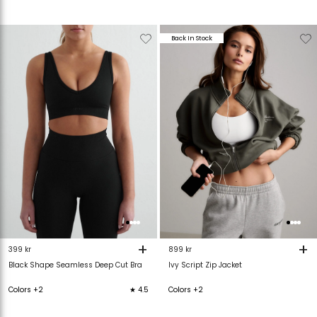
Verwijderen
Toevoegen
Verwijderen
T
Back In Stock
van
aan
van
verlanglijstje
verlanglijstje
verlanglijstje
v
+
+
399 kr
899 kr
Black Shape Seamless Deep Cut Bra
Ivy Script Zip Jacket
Colors +2
★ 4.5
Colors +2