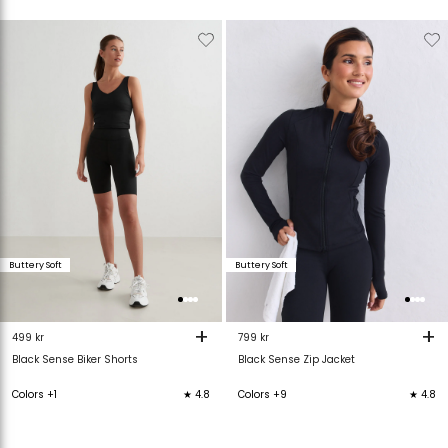
Verwijderen
Toevoegen
Verwijderen
T
van
aan
van
verlanglijstje
verlanglijstje
verlanglijstje
v
Buttery Soft
Buttery Soft
+
+
499 kr
799 kr
Black Sense Biker Shorts
Black Sense Zip Jacket
Colors +1
★ 4.8
Colors +9
★ 4.8