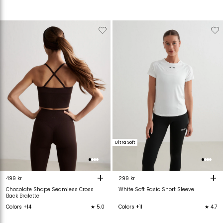
Verwijderen
Toevoegen
Verwijderen
T
van
aan
van
verlanglijstje
verlanglijstje
verlanglijstje
v
Ultra Soft
+
+
499 kr
299 kr
Chocolate Shape Seamless Cross
White Soft Basic Short Sleeve
Back Bralette
Colors +14
★ 5.0
Colors +11
★ 4.7