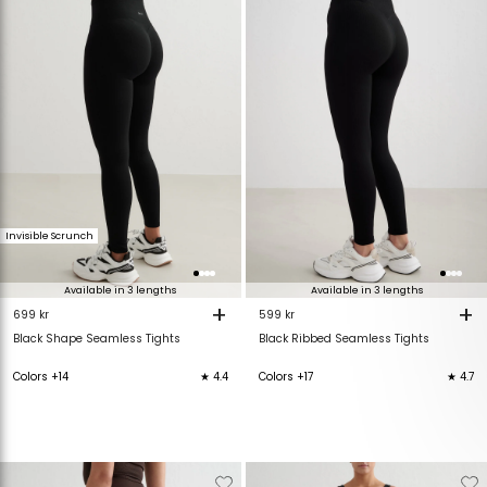
van
aan
van
verlanglijstje
verlanglijstje
verlanglijstje
v
Invisible Scrunch
Available in 3 lengths
Available in 3 lengths
+
+
699 kr
599 kr
Black Shape Seamless Tights
Black Ribbed Seamless Tights
Colors +14
★ 4.4
Colors +17
★ 4.7
Verwijderen
Toevoegen
Verwijderen
T