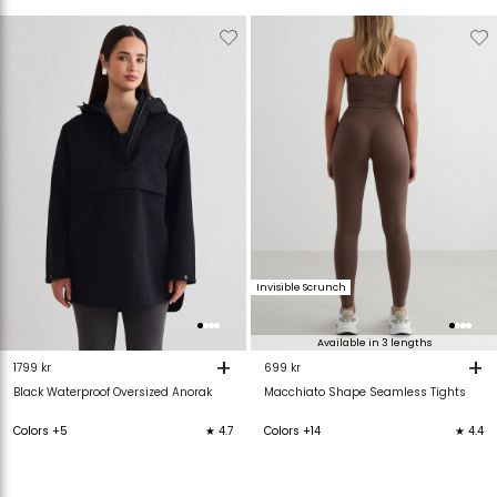
Verwijderen
Toevoegen
Verwijderen
T
van
aan
van
verlanglijstje
verlanglijstje
verlanglijstje
v
Invisible Scrunch
Available in 3 lengths
+
+
699 kr
1799 kr
Macchiato Shape Seamless Tights
Black Waterproof Oversized Anorak
Colors +14
★ 4.4
Colors +5
★ 4.7