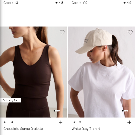
Colors +3
★ 4.8
Colors +10
★ 4.9
Verwijderen
Toevoegen
Verwijderen
T
van
aan
van
verlanglijstje
verlanglijstje
verlanglijstje
v
Buttery Soft
+
+
499 kr
349 kr
Chocolate Sense Bralette
White Boxy T-shirt