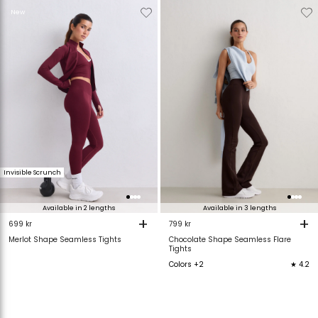
Verwijderen
Toevoegen
Verwijderen
T
New
van
aan
van
verlanglijstje
verlanglijstje
verlanglijstje
v
Invisible Scrunch
Available in 2 lengths
Available in 3 lengths
+
+
699 kr
799 kr
Merlot Shape Seamless Tights
Chocolate Shape Seamless Flare
Tights
Colors +2
★ 4.2