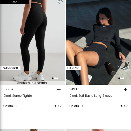
Verwijderen
Toevoegen
Verwijderen
T
Icon
van
aan
van
verlanglijstje
verlanglijstje
verlanglijstje
v
Buttery Soft
Ultra Soft
Available in 3 lengths
+
+
699 kr
349 kr
Black Sense Tights
Black Soft Basic Long Sleeve
Colors +11
★ 4.7
Colors +11
★ 4.7